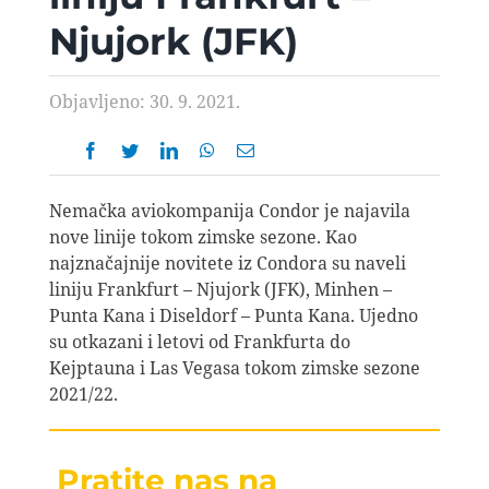
AVIOPEDIA
Njujork (JFK)
SPECIJAL
Objavljeno: 30. 9. 2021.
FOTO PRIČA
Nemačka aviokompanija Condor je najavila
TEMA
nove linije tokom zimske sezone. Kao
najznačajnije novitete iz Condora su naveli
liniju Frankfurt – Njujork (JFK), Minhen –
AGENT
Punta Kana i Diseldorf – Punta Kana. Ujedno
su otkazani i letovi od Frankfurta do
Kejptauna i Las Vegasa tokom zimske sezone
Search
2021/22.
for:
Pratite nas na