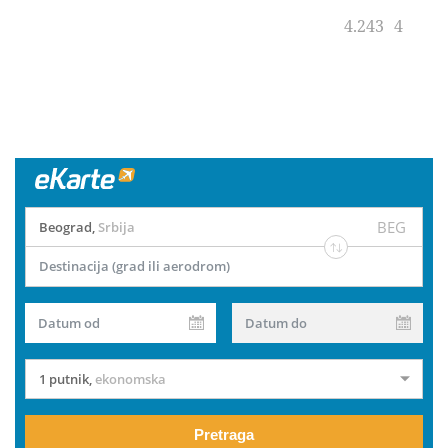
4.243
4
BEG
Beograd
,
Srbija
Destinacija (grad ili aerodrom)
Datum od
Datum do
1 putnik
,
ekonomska
Pretraga