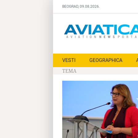
Skip
BEOGRAD, 09.08.2026.
to
content
VESTI
GEOGRAPHICA
TEMA