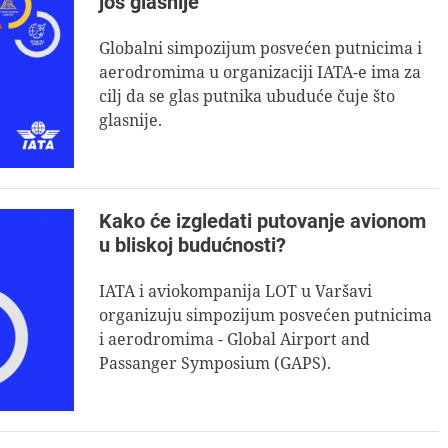
još glasnije
Globalni simpozijum posvećen putnicima i
aerodromima u organizaciji IATA-e ima za
cilj da se glas putnika ubuduće čuje što
glasnije.
Kako će izgledati putovanje avionom
u bliskoj budućnosti?
IATA i aviokompanija LOT u Varšavi
organizuju simpozijum posvećen putnicima
i aerodromima - Global Airport and
Passanger Symposium (GAPS).