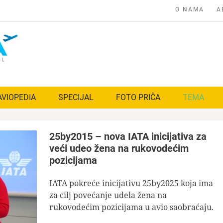
O NAMA
A
AVIOPEDIA
SPECIJAL
FOTO PRIČA
TEMA
25by2015 – nova IATA inicijativa za
veći udeo žena na rukovodećim
pozicijama
IATA pokreće inicijativu 25by2025 koja ima
za cilj povećanje udela žena na
rukovodećim pozicijama u avio saobraćaju.