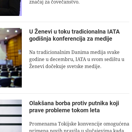
značaj za čovečanstvo.
U Ženevi u toku tradicionalna IATA
godišnja konferencija za medije
Na tradicionalnim Danima medija svake
godine u decembru, IATA u svom sedištu u
Ženevi dočekuje svetske medije.
Olakšana borba protiv putnika koji
prave probleme tokom leta
Promenama Tokijske konvencije omogućena
primena novih pravila u slučajevima kada