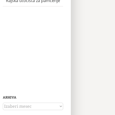
Rajska utočišta za pamćenje
ARHIVA
ARHIVA