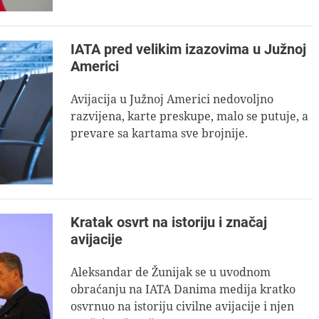
IATA pred velikim izazovima u Južnoj
Americi
Avijacija u Južnoj Americi nedovoljno
razvijena, karte preskupe, malo se putuje, a
prevare sa kartama sve brojnije.
Kratak osvrt na istoriju i značaj
avijacije
Aleksandar de Žunijak se u uvodnom
obraćanju na IATA Danima medija kratko
osvrnuo na istoriju civilne avijacije i njen