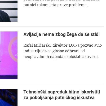
putnici tokom leta prave probleme.
Avijacija nema zbog čega da se stidi
Rafal Milčarski, direktor LOT-a pozvao avio
industriju da se glasno odbrani od
neopravdanih napada ekoloških aktivista.
Tehnološki napredak hitno iskoristiti
za poboljšanja putničkog iskustva