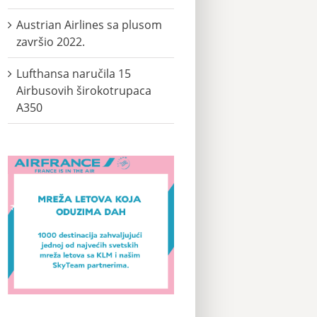
Austrian Airlines sa plusom
završio 2022.
Lufthansa naručila 15
Airbusovih širokotrupaca
A350