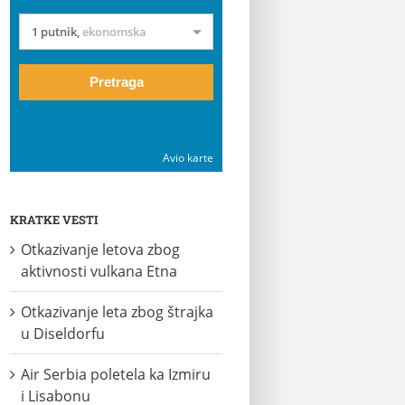
1 putnik
,
ekonomska
Pretraga
Avio karte
KRATKE VESTI
Otkazivanje letova zbog
aktivnosti vulkana Etna
Otkazivanje leta zbog štrajka
u Diseldorfu
Air Serbia poletela ka Izmiru
i Lisabonu