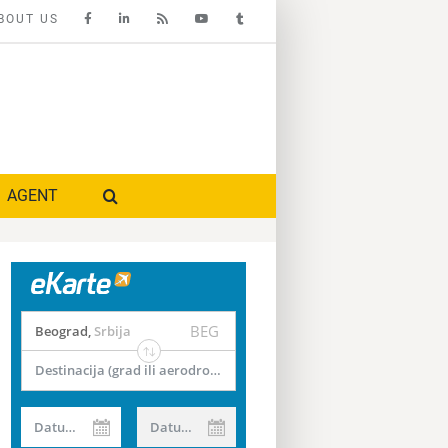
BOUT US
AGENT
BEG
Beograd
,
Srbija
Destinacija (grad ili aerodrom)
Datum od
Datum do