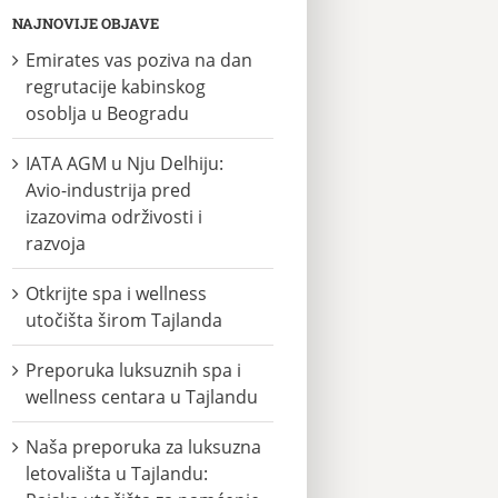
NAJNOVIJE OBJAVE
Emirates vas poziva na dan
regrutacije kabinskog
osoblja u Beogradu
IATA AGM u Nju Delhiju:
Avio-industrija pred
izazovima održivosti i
razvoja
Otkrijte spa i wellness
utočišta širom Tajlanda
Preporuka luksuznih spa i
wellness centara u Tajlandu
Naša preporuka za luksuzna
letovališta u Tajlandu: