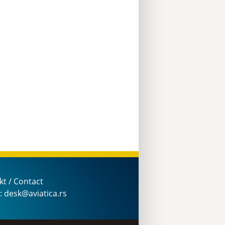
kt / Contact
: desk@aviatica.rs