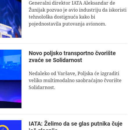
Generalni direktor IATA Aleksandar de
Žunijak pozvao je avio industriju da iskoristi
tehnološka dostignuća kako bi
pojednostavila putovanja avionom.
Novo poljsko transportno čvorište
zvaće se Solidarnost
Nedaleko od Varšave, Poljska će izgraditi
veliko multimodalno saobraćajno čvorište
Solidarnost.
IATA: Želimo da se glas putnika čuje