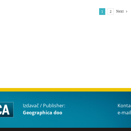
Next
1
2
Izdavač / Publisher:
Konta
Geographica doo
e-mail