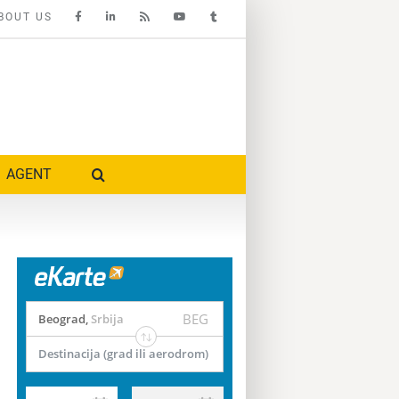
BOUT US
AGENT
BEG
Beograd
,
Srbija
Destinacija (grad ili aerodrom)