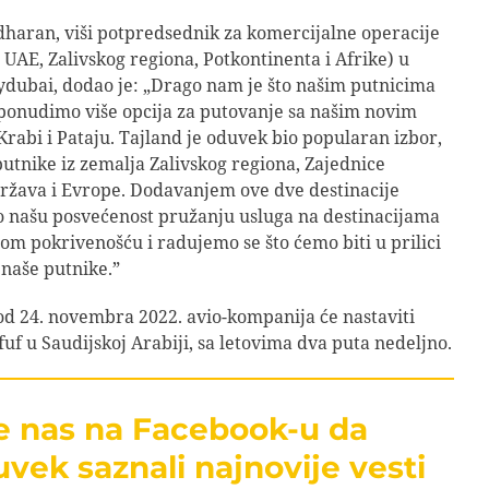
haran, viši potpredsednik za komercijalne operacije
 UAE, Zalivskog regiona, Potkontinenta i Afrike) u
ydubai, dodao je: „Drago nam je što našim putnicima
onudimo više opcija za putovanje sa našim novim
Krabi i Pataju. Tajland je oduvek bio popularan izbor,
utnike iz zemalja Zalivskog regiona, Zajednice
ržava i Evrope. Dodavanjem ove dve destinacije
 našu posvećenost pružanju usluga na destinacijama
om pokrivenošću i radujemo se što ćemo biti u prilici
naše putnike.”
od 24. novembra 2022. avio-kompanija će nastaviti
fuf u Saudijskoj Arabiji, sa letovima dva puta nedeljno.
te nas na Facebook-u da
uvek saznali najnovije vesti