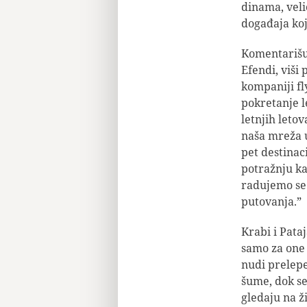
dinama, veli
događaja koj
Komentarišuc
Efendi, viši
kompaniji fl
pokretanje l
letnjih letov
naša mreža u
pet destinac
potražnju ka
radujemo se 
putovanja.”
Krabi i Pata
samo za one 
nudi prelepe
šume, dok se
gledaju na ži