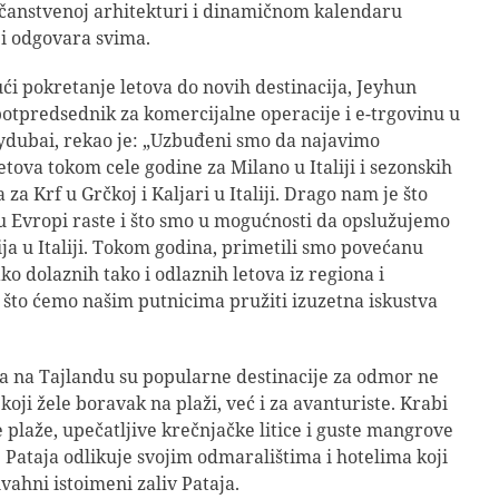
čanstvenoj arhitekturi i dinamičnom kalendaru
i odgovara svima.
́i pokretanje letova do novih destinacija, Jeyhun
 potpredsednik za komercijalne operacije i e-trgovinu u
ydubai, rekao je: „Uzbuđeni smo da najavimo
etova tokom cele godine za Milano u Italiji i sezonskih
a za Krf u Grčkoj i Kaljari u Italiji. Drago nam je što
 Evropi raste i što smo u mogućnosti da opslužujemo
ija u Italiji. Tokom godina, primetili smo povećanu
ko dolaznih tako i odlaznih letova iz regiona i
što ćemo našim putnicima pružiti izuzetna iskustva
ja na Tajlandu su popularne destinacije za odmor ne
koji žele boravak na plaži, već i za avanturiste. Krabi
 plaže, upečatljive krečnjačke litice i guste mangrove
 Pataja odlikuje svojim odmaralištima i hotelima koji
vahni istoimeni zaliv Pataja.