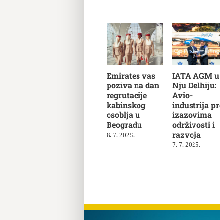
Emirates vas
IATA AGM u
poziva na dan
Nju Delhiju:
regrutacije
Avio-
kabinskog
industrija pr
osoblja u
izazovima
Beogradu
održivosti i
razvoja
8. 7. 2025.
7. 7. 2025.