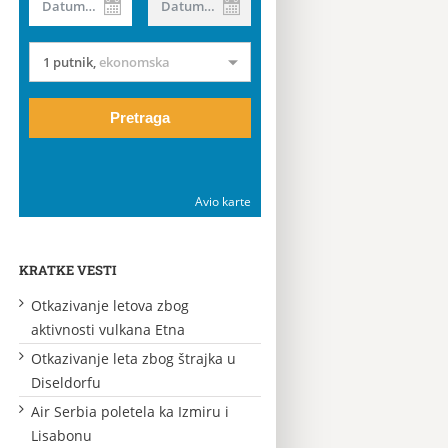
Datum od
Datum do
1 putnik
,
ekonomska
Pretraga
Avio karte
KRATKE VESTI
Otkazivanje letova zbog
aktivnosti vulkana Etna
Otkazivanje leta zbog štrajka u
Diseldorfu
Air Serbia poletela ka Izmiru i
Lisabonu