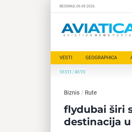
Skip
BEOGRAD, 06.08.2026.
to
content
VESTI
GEOGRAPHICA
VESTI
/
RUTE
Biznis
/
Rute
flydubai širi
destinacija u