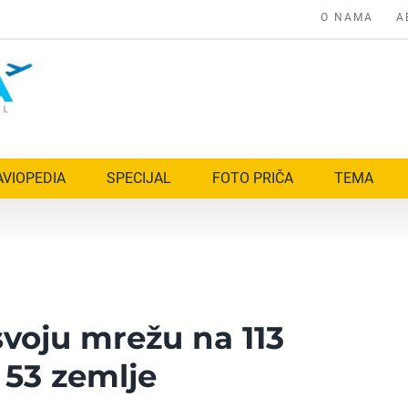
O NAMA
A
AVIOPEDIA
SPECIJAL
FOTO PRIČA
TEMA
 svoju mrežu na 113
 53 zemlje