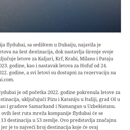
a flydubai, sa sedištem u Dubaiju, najavila je
tova na šest destinacija, dok nastavlja širenje svoje
jučuje letove za Kaljari, Krf, Krabi, Milano i Pataju
023. godine, kao i nastavak letova za Hofuf od 24.
2. godine, a svi letovi su dostupni za rezervaciju na
ai.com.
ydubai je od početka 2022. godine pokrenula letove za
stinacija, uključujući Pizu i Kataniju u Italiji, grad Oš u
 kao i gradove Samarkand i Namangan u Uzbekistanu.
ovih šest ruta mreža kompanije flydubai će se
 113 destinacija u 53 zemlje. Ovo predstavlja značajnu
jer je to najveći broj destinacija koje će ovaj