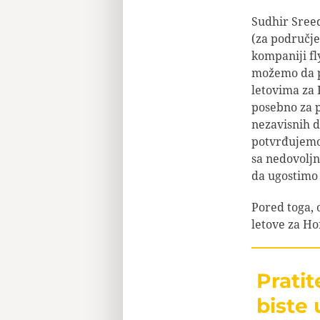
Sudhir Sreed
(za područje
kompaniji fl
možemo da p
letovima za 
posebno za p
nezavisnih d
potvrđujemo
sa nedovoljn
da ugostimo 
Pored toga, 
letove za Ho
Prati
biste 