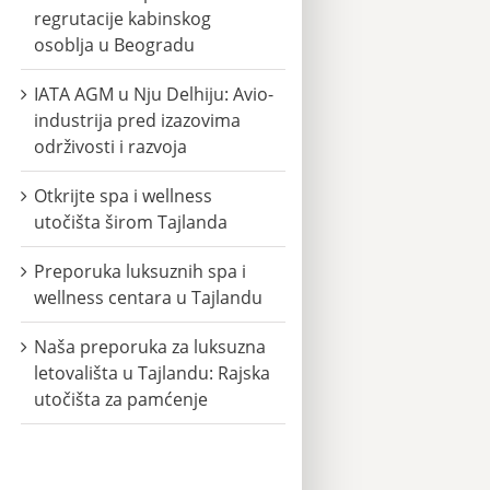
regrutacije kabinskog
osoblja u Beogradu
IATA AGM u Nju Delhiju: Avio-
industrija pred izazovima
održivosti i razvoja
Otkrijte spa i wellness
utočišta širom Tajlanda
Preporuka luksuznih spa i
wellness centara u Tajlandu
Naša preporuka za luksuzna
letovališta u Tajlandu: Rajska
utočišta za pamćenje