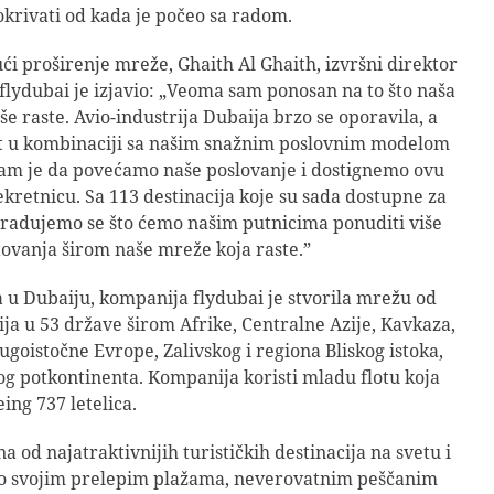
krivati od kada je počeo sa radom.
i proširenje mreže, Ghaith Al Ghaith, izvršni direktor
flydubai je izjavio: „Veoma sam ponosan na to što naša
še raste. Avio-industrija Dubaija brzo se oporavila, a
st u kombinaciji sa našim snažnim poslovnim modelom
am je da povećamo naše poslovanje i dostignemo ovu
kretnicu. Sa 113 destinacija koje su sada dostupne za
 radujemo se što ćemo našim putnicima ponuditi više
tovanja širom naše mreže koja raste.”
 u Dubaiju, kompanija flydubai je stvorila mrežu od
ija u 53 države širom Afrike, Centralne Azije, Kavkaza,
Jugoistočne Evrope, Zalivskog i regiona Bliskog istoka,
kog potkontinenta. Kompanija koristi mladu flotu koja
ing 737 letelica.
a od najatraktivnijih turističkih destinacija na svetu i
po svojim prelepim plažama, neverovatnim peščanim