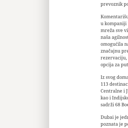
prevoznik po
Komentarišuć
u kompaniji 
mreža sve vi
naša agilno
omogućila n
značajnu pre
rezervaciju,
opcija za pu
Iz svog doma
113 destinac
Centralne i 
kao i Indijs
sadrži 68 Boe
Dubai je jedn
poznata je 