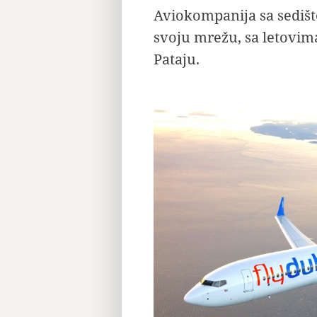
Aviokompanija sa sedišt
svoju mrežu, sa letovima 
Pataju.