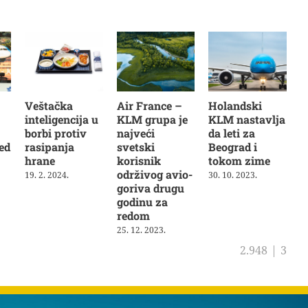
Veštačka
Air France –
Holandski
inteligencija u
KLM grupa je
KLM nastavlja
borbi protiv
najveći
da leti za
ed
rasipanja
svetski
Beograd i
hrane
korisnik
tokom zime
održivog avio-
19. 2. 2024.
30. 10. 2023.
goriva drugu
godinu za
redom
25. 12. 2023.
2.948
|
3