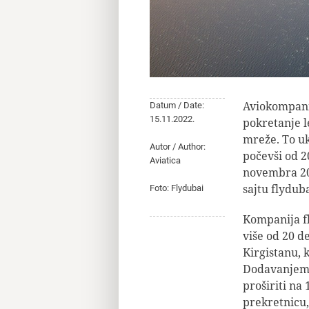
Aviokompanij
Datum / Date:
15.11.2022.
pokretanje le
mreže. To ukl
Autor / Author:
počevši od 2
Aviatica
novembra 202
sajtu flydub
Foto: Flydubai
Kompanija fl
više od 20 de
Kirgistanu,
Dodavanjem 
proširiti na
prekretnicu, 