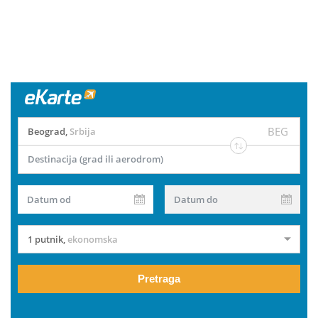
BEG
Beograd
,
Srbija
Destinacija (grad ili aerodrom)
Datum od
Datum do
1 putnik
,
ekonomska
Pretraga