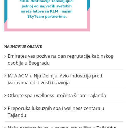
NAJNOVIJE OBJAVE
Emirates vas poziva na dan regrutacije kabinskog
osoblja u Beogradu
IATA AGM u Nju Delhiju: Avio-industrija pred
izazovima održivosti i razvoja
Otkrijte spa i wellness utočišta širom Tajlanda
Preporuka luksuznih spa i wellness centara u
Tajlandu
Naša preporuka za luksuzna letovališta u Tajlandu: