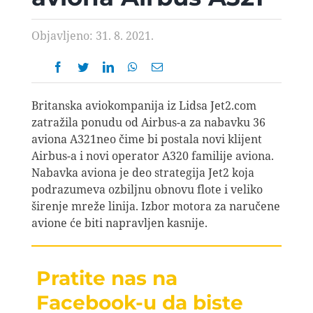
AVIOPEDIA
Objavljeno: 31. 8. 2021.
SPECIJAL
FOTO PRIČA
Britanska aviokompanija iz Lidsa Jet2.com
zatražila ponudu od Airbus-a za nabavku 36
aviona A321neo čime bi postala novi klijent
TEMA
Airbus-a i novi operator A320 familije aviona.
Nabavka aviona je deo strategija Jet2 koja
podrazumeva ozbiljnu obnovu flote i veliko
AGENT
širenje mreže linija. Izbor motora za naručene
avione će biti napravljen kasnije.
Search
for:
Pratite nas na
Facebook-u da biste