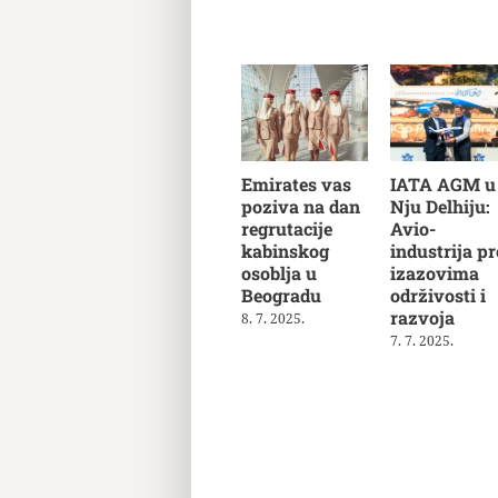
Emirates vas
IATA AGM u
poziva na dan
Nju Delhiju:
regrutacije
Avio-
kabinskog
industrija pr
osoblja u
izazovima
Beogradu
održivosti i
razvoja
8. 7. 2025.
7. 7. 2025.