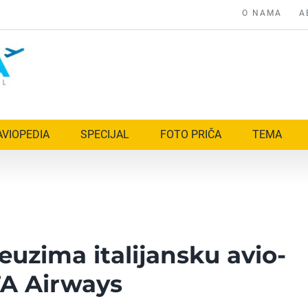
O NAMA
A
AVIOPEDIA
SPECIJAL
FOTO PRIČA
TEMA
euzima italijansku avio-
TA Airways