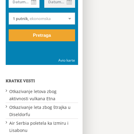
Datum od
Datum do
1 putnik
,
ekonomska
Pretraga
Avio karte
KRATKE VESTI
Otkazivanje letova zbog
aktivnosti vulkana Etna
Otkazivanje leta zbog štrajka u
Diseldorfu
Air Serbia poletela ka Izmiru i
Lisabonu