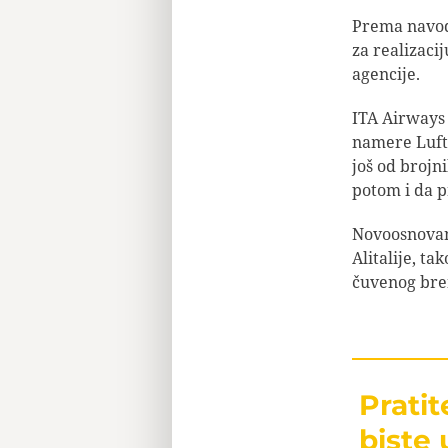
Prema navodi
za realizaci
agencije.
ITA Airways 
namere Luft
još od brojni
potom i da p
Novoosnovan
Alitalije, t
čuvenog bre
Prati
biste 