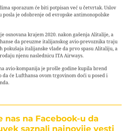
ma sporazum će biti potpisan već u četvrtak. Uslov
ju posla je odobrenje od evropske antimonopolske
je osnovana krajem 2020. nakon gašenja Alitalije, a
hanse da preuzme italijanskog avio-prevoznika traju
h pokušaja italijanske vlade da prvo spasu Alitaliju, a
rodaju njenu naslednicu ITA Airways.
a avio-kompanija je prošle godine kupila brend
ako da će Lufthansa ovom trgovinom doći u posed i
nda.
te nas na Facebook-u da
uvek saznali najnovije vesti