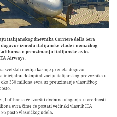
ju italijanskog dnevnika Corriere della Sera
e dogovor između italijanske vlade i nemačkog
ufthansa o preuzimanju italijanske avio-
ITA Airways.
na svetskih medija kasnije prenela dogovor
inicijalnu dokapitalizaciju italijanskog prevoznika u
 oko 350 miliona evra uz preuzimanje vlasničkog
posto.
azi, Lufthansa će izvršiti dodatna ulaganja u vrednosti
iliona evra čime će postati većinski vlasnik ITA
 95 posto vlasničkog udela.