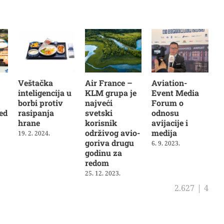
Veštačka
Air France –
Aviation-
inteligencija u
KLM grupa je
Event Media
borbi protiv
najveći
Forum o
ed
rasipanja
svetski
odnosu
hrane
korisnik
avijacije i
održivog avio-
medija
19. 2. 2024.
goriva drugu
6. 9. 2023.
godinu za
redom
25. 12. 2023.
2.627
|
4