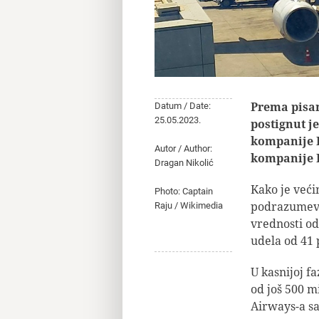
Prema pisan
Datum / Date:
25.05.2023.
postignut j
kompanije L
Autor / Author:
kompanije 
Dragan Nikolić
Kako je veći
Photo: Captain
podrazumeva 
Raju / Wikimedia
vrednosti od
udela od 41 
U kasnijoj f
od još 500 m
Airways-a sa