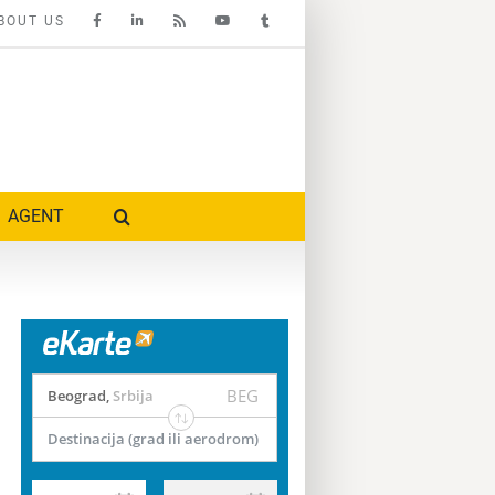
BOUT US
AGENT
BEG
Beograd
,
Srbija
Destinacija (grad ili aerodrom)