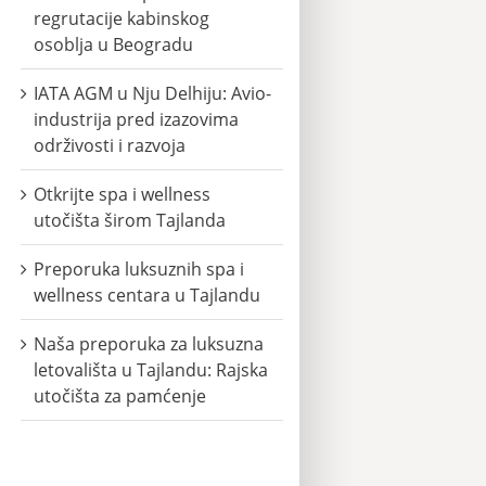
regrutacije kabinskog
osoblja u Beogradu
IATA AGM u Nju Delhiju: Avio-
industrija pred izazovima
održivosti i razvoja
Otkrijte spa i wellness
utočišta širom Tajlanda
Preporuka luksuznih spa i
wellness centara u Tajlandu
Naša preporuka za luksuzna
letovališta u Tajlandu: Rajska
utočišta za pamćenje