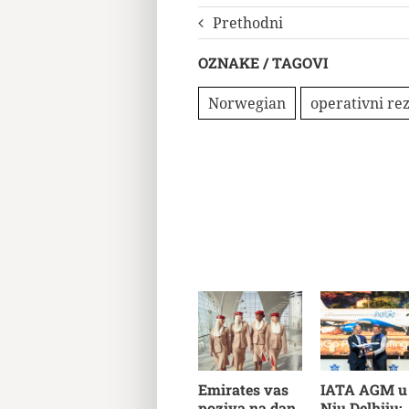
Prethodni
OZNAKE / TAGOVI
Norwegian
operativni rez
Emirates vas
IATA AGM u
poziva na dan
Nju Delhiju: