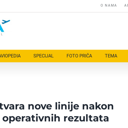
O NAMA
A
AVIOPEDIA
SPECIJAL
FOTO PRIČA
TEMA
vara nove linije nakon
 operativnih rezultata