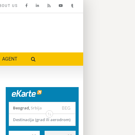
BOUT US
AGENT
BEG
Beograd
,
Srbija
Destinacija (grad ili aerodrom)