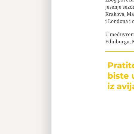
jesenje sezon
Krakova, Mal
i Londona i 
U međuvremen
Edinburga, M
Prati
biste 
iz avij