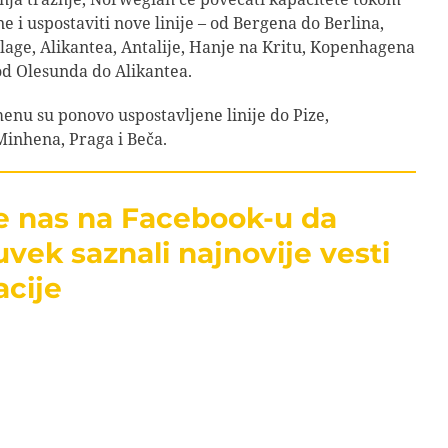
e i uspostaviti nove linije – od Bergena do Berlina,
age, Alikantea, Antalije, Hanje na Kritu, Kopenhagena
od Olesunda do Alikantea.
u su ponovo uspostavljene linije do Pize,
inhena, Praga i Beča.
te nas na Facebook-u da
uvek saznali najnovije vesti
acije