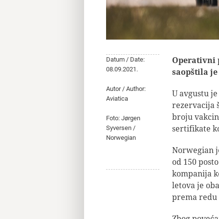
Operativni 
Datum / Date:
08.09.2021.
saopštila j
Autor / Author:
U avgustu je
Aviatica
rezervacija š
broju vakcin
Foto: Jørgen
sertifikate k
Syversen /
Norwegian
Norwegian je
od 150 posto
kompanija ko
letova je ob
prema redu l
Zbog povećan