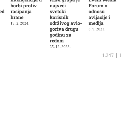
borbi protiv
najveći
Forum o
ed
rasipanja
svetski
odnosu
hrane
korisnik
avijacije i
održivog avio-
medija
19. 2. 2024.
goriva drugu
6. 9. 2023.
godinu za
redom
25. 12. 2023.
1.247
|
1