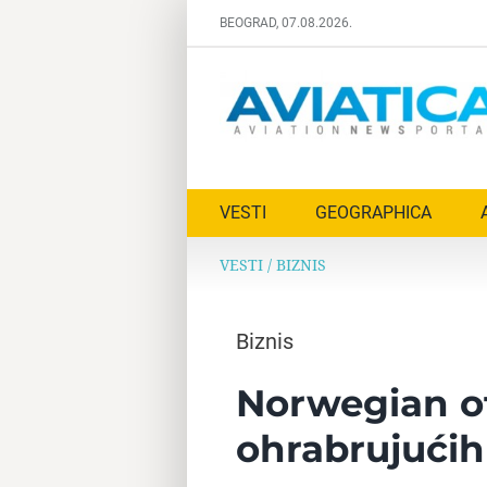
Skip
BEOGRAD, 07.08.2026.
to
content
VESTI
GEOGRAPHICA
VESTI
/
BIZNIS
Biznis
Norwegian ot
ohrabrujućih