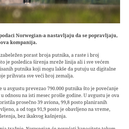
podaci Norwegian-a nastavljaju da se popravljaju,
e ova kompanija.
 zabeležen porast broja putnika, a raste i broj
to je posledica širenja mreže linija ali i sve većem
isanih putnika koji mogu lakše da putuju uz digitalne
oje prihvata sve veći broj zemalja.
 u avgustu prevezao 790.000 putnika što je povećanje
 u odnosu na isti mesec prošle godine. U avgustu je ova
ristila prosečno 39 aviona, 99,8 posto planiranih
avljeno, a od toga 91,9 posto je obavljeno na vreme,
etenja, bez ikakvog kašnjenja.
ja tražnje, Norwegian će povećati kapacitete tokom