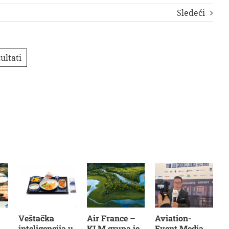
Sledeći
ultati
Veštačka
Air France –
Aviation-
inteligencija u
KLM grupa je
Event Media