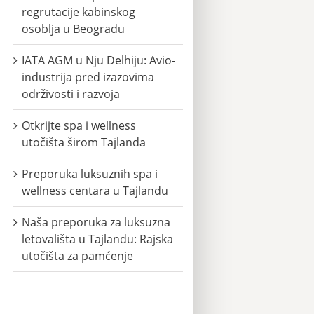
regrutacije kabinskog
osoblja u Beogradu
IATA AGM u Nju Delhiju: Avio-
industrija pred izazovima
održivosti i razvoja
Otkrijte spa i wellness
utočišta širom Tajlanda
Preporuka luksuznih spa i
wellness centara u Tajlandu
Naša preporuka za luksuzna
letovališta u Tajlandu: Rajska
utočišta za pamćenje