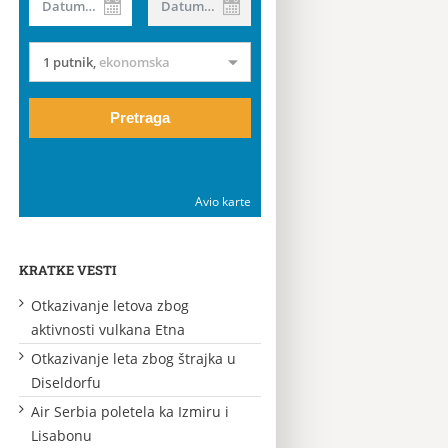
Datum od
Datum do
1 putnik
,
ekonomska
Pretraga
Avio karte
KRATKE VESTI
Otkazivanje letova zbog
aktivnosti vulkana Etna
Otkazivanje leta zbog štrajka u
Diseldorfu
Air Serbia poletela ka Izmiru i
Lisabonu