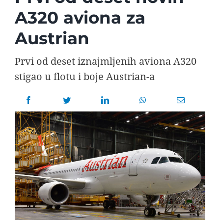
AVIOPEDIA
A320 aviona za
Austrian
SPECIJAL
Prvi od deset iznajmljenih aviona A320
FOTO PRIČA
stigao u flotu i boje Austrian-a
TEMA
AGENT
Search
for: