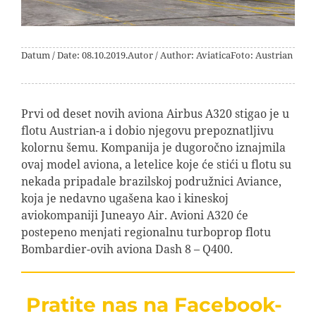
Datum / Date: 08.10.2019.
Autor / Author: Aviatica
Foto: Austrian
Prvi od deset novih aviona Airbus A320 stigao je u
flotu Austrian-a i dobio njegovu prepoznatljivu
kolornu šemu. Kompanija je dugoročno iznajmila
ovaj model aviona, a letelice koje će stići u flotu su
nekada pripadale brazilskoj podružnici Aviance,
koja je nedavno ugašena kao i kineskoj
aviokompaniji Juneayo Air. Avioni A320 će
postepeno menjati regionalnu turboprop flotu
Bombardier-ovih aviona Dash 8 – Q400.
Pratite nas na Facebook-