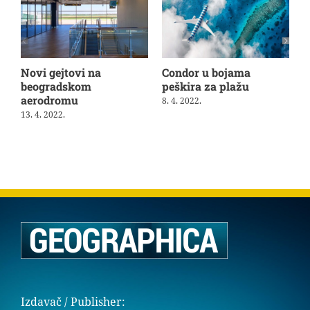
Novi gejtovi na
Condor u bojama
F
beogradskom
peškira za plažu
S
aerodromu
8. 4. 2022.
1
13. 4. 2022.
Izdavač / Publisher: