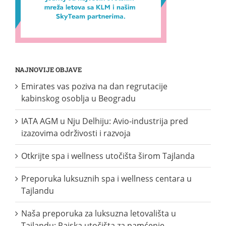
NAJNOVIJE OBJAVE
Emirates vas poziva na dan regrutacije
kabinskog osoblja u Beogradu
IATA AGM u Nju Delhiju: Avio-industrija pred
izazovima održivosti i razvoja
Otkrijte spa i wellness utočišta širom Tajlanda
Preporuka luksuznih spa i wellness centara u
Tajlandu
Naša preporuka za luksuzna letovališta u
Tajlandu: Rajska utočišta za pamćenje