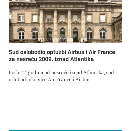
AVIOPEDIA
SPECIJAL
FOTO PRIČA
Sud oslobodio optužbi Airbus i Air France
za nesreću 2009. iznad Atlantika
TEMA
Posle 14 godina od nesreće iznad Atlantika, sud
oslobodio krivice Air France i Airbus.
AGENT
Search
for: