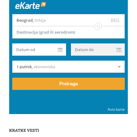
BEG
Beograd
,
Srbija
Destinacija (grad ili aerodrom)
Datum od
Datum do
1 putnik
,
ekonomska
Pretraga
Avio karte
KRATKE VESTI