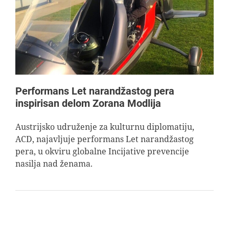
AVIOPEDIA
SPECIJAL
FOTO PRIČA
Performans Let narandžastog pera
inspirisan delom Zorana Modlija
TEMA
Austrijsko udruženje za kulturnu diplomatiju,
ACD, najavljuje performans Let narandžastog
AGENT
pera, u okviru globalne Incijative prevencije
nasilja nad ženama.
Search
for: