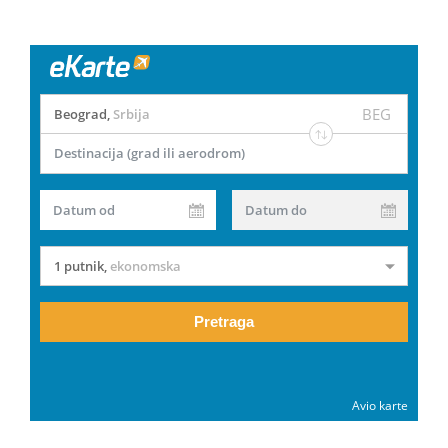
BEG
Beograd
,
Srbija
Destinacija (grad ili aerodrom)
Datum od
Datum do
1 putnik
,
ekonomska
Pretraga
Avio karte