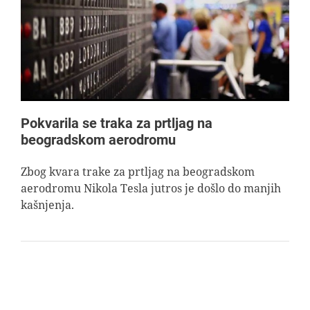
AVIOPEDIA
SPECIJAL
FOTO PRIČA
Pokvarila se traka za prtljag na
beogradskom aerodromu
TEMA
Zbog kvara trake za prtljag na beogradskom
aerodromu Nikola Tesla jutros je došlo do manjih
AGENT
kašnjenja.
Search
for: