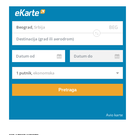
BEG
Beograd
,
Srbija
Destinacija (grad ili aerodrom)
Datum od
Datum do
1 putnik
,
ekonomska
Pretraga
Avio karte