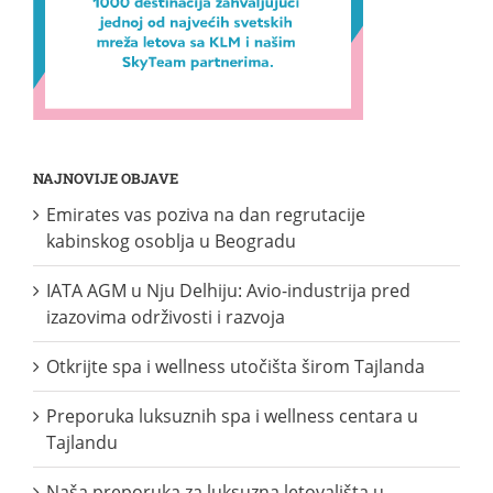
NAJNOVIJE OBJAVE
Emirates vas poziva na dan regrutacije
kabinskog osoblja u Beogradu
IATA AGM u Nju Delhiju: Avio-industrija pred
izazovima održivosti i razvoja
Otkrijte spa i wellness utočišta širom Tajlanda
Preporuka luksuznih spa i wellness centara u
Tajlandu
Naša preporuka za luksuzna letovališta u