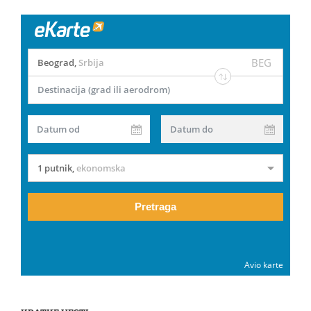
BEG
Beograd
,
Srbija
Destinacija (grad ili aerodrom)
Datum od
Datum do
1 putnik
,
ekonomska
Pretraga
Avio karte