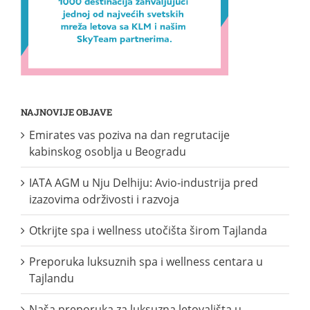
NAJNOVIJE OBJAVE
Emirates vas poziva na dan regrutacije
kabinskog osoblja u Beogradu
IATA AGM u Nju Delhiju: Avio-industrija pred
izazovima održivosti i razvoja
Otkrijte spa i wellness utočišta širom Tajlanda
Preporuka luksuznih spa i wellness centara u
Tajlandu
Naša preporuka za luksuzna letovališta u