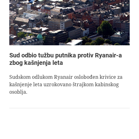
AVIOPEDIA
SPECIJAL
FOTO PRIČA
Sud odbio tužbu putnika protiv Ryanair-a
zbog kašnjenja leta
TEMA
Sudskom odlukom Ryanair oslobođen krivice za
kašnjenje leta uzrokovano štrajkom kabinskog
AGENT
osoblja.
Search
for: