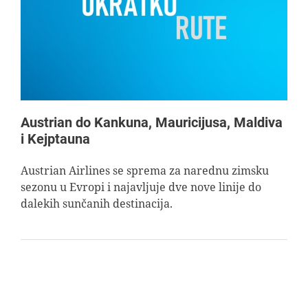
AVIOPEDIA
SPECIJAL
FOTO PRIČA
Austrian do Kankuna, Mauricijusa, Maldiva
i Kejptauna
TEMA
Austrian Airlines se sprema za narednu zimsku
sezonu u Evropi i najavljuje dve nove linije do
AGENT
dalekih sunčanih destinacija.
Search
for: