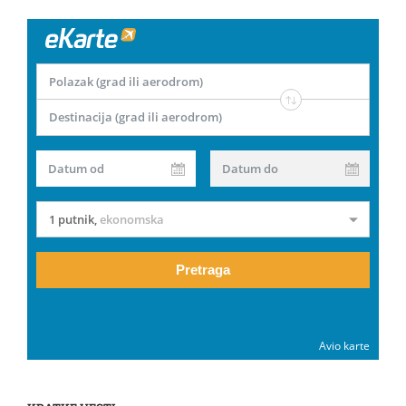
Polazak (grad ili aerodrom)
Destinacija (grad ili aerodrom)
Datum od
Datum do
1 putnik
,
ekonomska
Pretraga
Avio karte