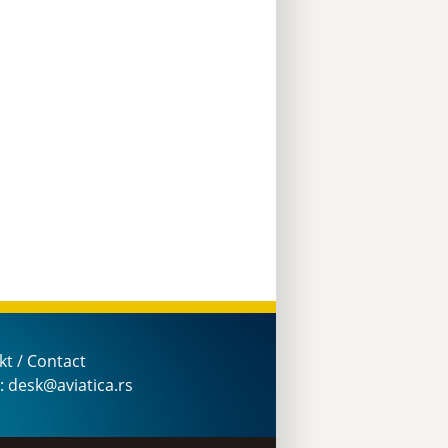
kt / Contact
: desk@aviatica.rs