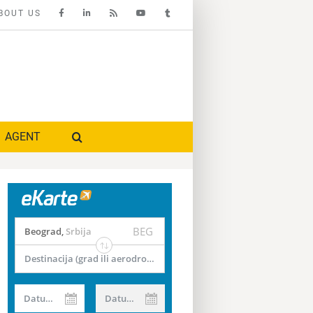
BOUT US
AGENT
BEG
Beograd
,
Srbija
Destinacija (grad ili aerodrom)
Datum od
Datum do