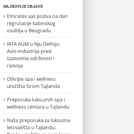
NAJNOVIJE OBJAVE
Emirates vas poziva na dan
regrutacije kabinskog
osoblja u Beogradu
IATA AGM u Nju Delhiju:
Avio-industrija pred
izazovima održivosti i
razvoja
Otkrijte spa i wellness
utočišta širom Tajlanda
Preporuka luksuznih spa i
wellness centara u Tajlandu
Naša preporuka za luksuzna
letovališta u Tajlandu: