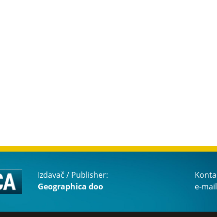
Izdavač / Publisher:
Konta
Geographica doo
e-mail