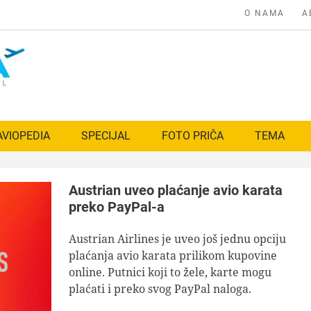
O NAMA
A
AVIOPEDIA
SPECIJAL
FOTO PRIČA
TEMA
Austrian uveo plaćanje avio karata
preko PayPal-a
Austrian Airlines je uveo još jednu opciju
plaćanja avio karata prilikom kupovine
online. Putnici koji to žele, karte mogu
plaćati i preko svog PayPal naloga.