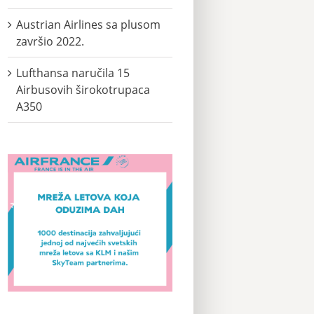
Austrian Airlines sa plusom
završio 2022.
Lufthansa naručila 15
Airbusovih širokotrupaca
A350