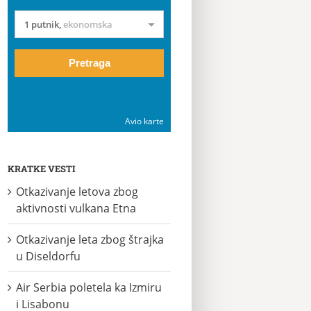
1 putnik
,
ekonomska
Pretraga
Avio karte
KRATKE VESTI
Otkazivanje letova zbog
aktivnosti vulkana Etna
Otkazivanje leta zbog štrajka
u Diseldorfu
Air Serbia poletela ka Izmiru
i Lisabonu