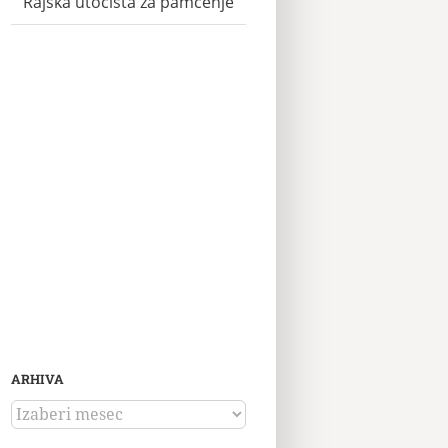
Rajska utočišta za pamćenje
ARHIVA
ARHIVA