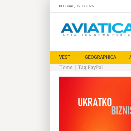
Skip
BEOGRAD, 06.08.2026.
to
content
VESTI
GEOGRAPHICA
Home
|
Tag:
PayPal