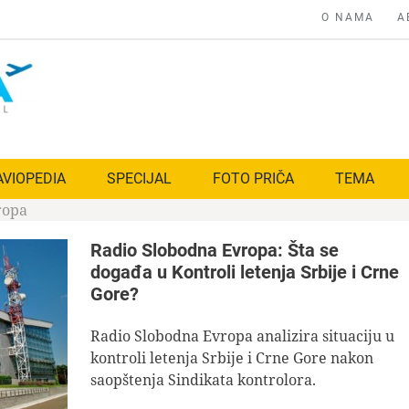
O NAMA
A
AVIOPEDIA
SPECIJAL
FOTO PRIČA
TEMA
ropa
Radio Slobodna Evropa: Šta se
događa u Kontroli letenja Srbije i Crne
Gore?
Radio Slobodna Evropa analizira situaciju u
kontroli letenja Srbije i Crne Gore nakon
saopštenja Sindikata kontrolora.