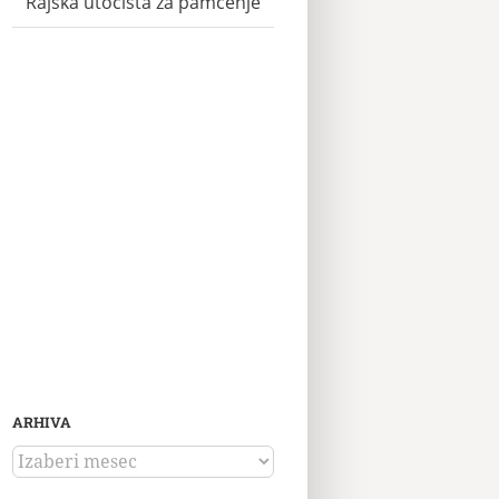
Rajska utočišta za pamćenje
ARHIVA
ARHIVA