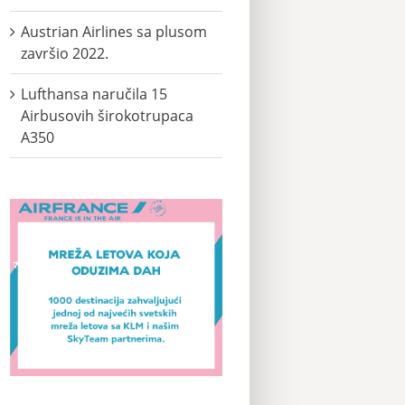
Austrian Airlines sa plusom
završio 2022.
Lufthansa naručila 15
Airbusovih širokotrupaca
A350