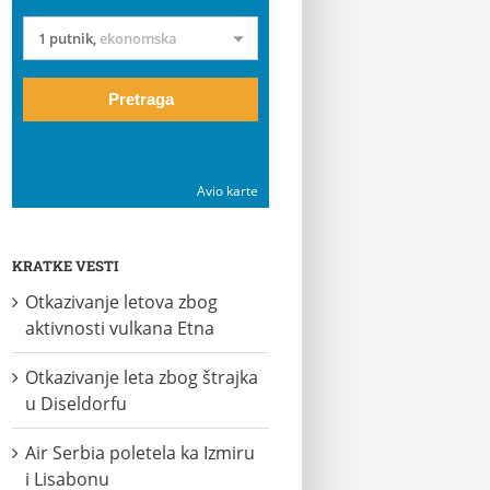
1 putnik
,
ekonomska
Pretraga
Avio karte
KRATKE VESTI
Otkazivanje letova zbog
aktivnosti vulkana Etna
Otkazivanje leta zbog štrajka
u Diseldorfu
Air Serbia poletela ka Izmiru
i Lisabonu