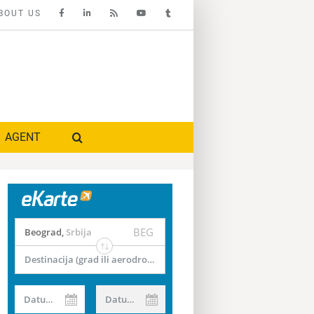
BOUT US
AGENT
BEG
Beograd
,
Srbija
Destinacija (grad ili aerodrom)
Datum od
Datum do