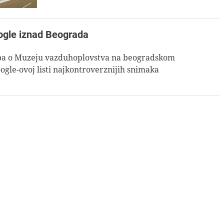
ogle iznad Beograda
opa o Muzeju vazduhoplovstva na beogradskom
ogle-ovoj listi najkontroverznijih snimaka