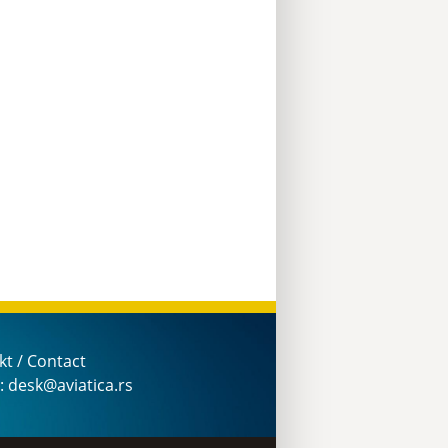
kt / Contact
: desk@aviatica.rs