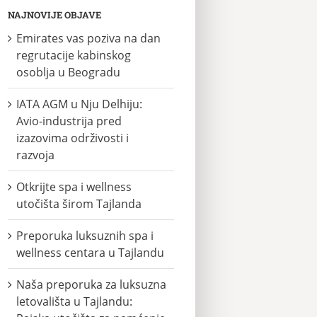
NAJNOVIJE OBJAVE
Emirates vas poziva na dan
regrutacije kabinskog
osoblja u Beogradu
IATA AGM u Nju Delhiju:
Avio-industrija pred
izazovima održivosti i
razvoja
Otkrijte spa i wellness
utočišta širom Tajlanda
Preporuka luksuznih spa i
wellness centara u Tajlandu
Naša preporuka za luksuzna
letovališta u Tajlandu: