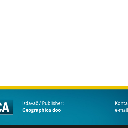
Izdavač / Publisher:
Konta
Geographica doo
e-mail