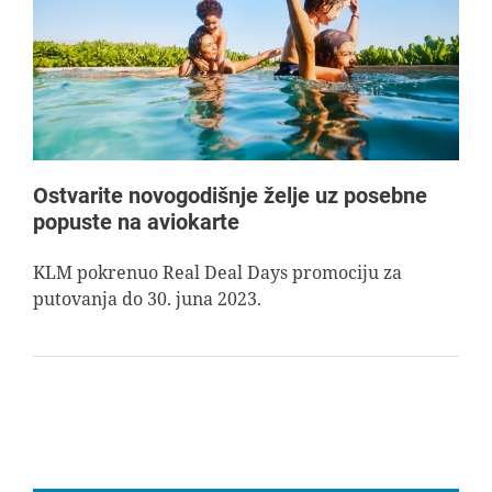
AVIOPEDIA
SPECIJAL
FOTO PRIČA
Ostvarite novogodišnje želje uz posebne
popuste na aviokarte
TEMA
KLM pokrenuo Real Deal Days promociju za
putovanja do 30. juna 2023.
AGENT
Search
for: