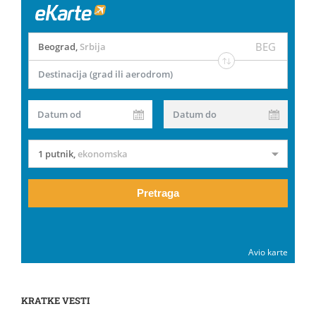
BEG
Beograd
,
Srbija
Destinacija (grad ili aerodrom)
Datum od
Datum do
1 putnik
,
ekonomska
Pretraga
Avio karte
KRATKE VESTI