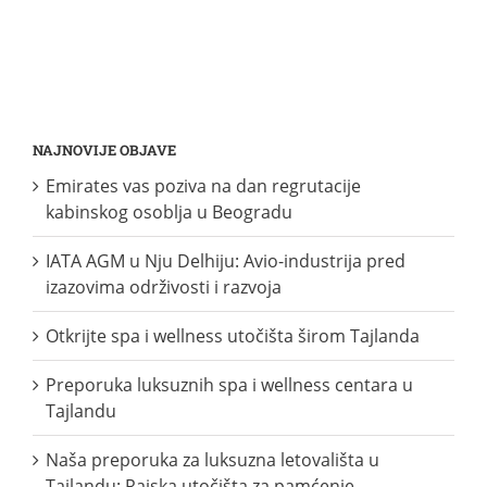
NAJNOVIJE OBJAVE
Emirates vas poziva na dan regrutacije
kabinskog osoblja u Beogradu
IATA AGM u Nju Delhiju: Avio-industrija pred
izazovima održivosti i razvoja
Otkrijte spa i wellness utočišta širom Tajlanda
Preporuka luksuznih spa i wellness centara u
Tajlandu
Naša preporuka za luksuzna letovališta u
Tajlandu: Rajska utočišta za pamćenje