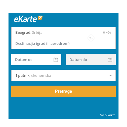
BEG
Beograd
,
Srbija
Destinacija (grad ili aerodrom)
Datum od
Datum do
1 putnik
,
ekonomska
Pretraga
Avio karte