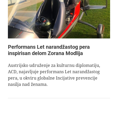
AVIOPEDIA
SPECIJAL
FOTO PRIČA
Performans Let narandžastog pera
inspirisan delom Zorana Modlija
TEMA
Austrijsko udruženje za kulturnu diplomatiju,
ACD, najavljuje performans Let narandžastog
AGENT
pera, u okviru globalne Incijative prevencije
nasilja nad ženama.
Search
for: