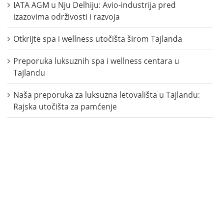
IATA AGM u Nju Delhiju: Avio-industrija pred
izazovima održivosti i razvoja
Otkrijte spa i wellness utočišta širom Tajlanda
Preporuka luksuznih spa i wellness centara u
Tajlandu
Naša preporuka za luksuzna letovališta u Tajlandu:
Rajska utočišta za pamćenje