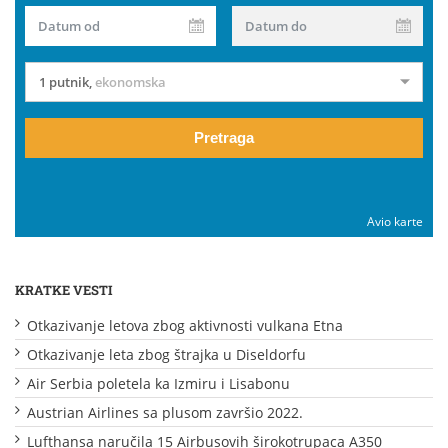
Datum od
Datum do
1 putnik
,
ekonomska
Pretraga
Avio karte
KRATKE VESTI
Otkazivanje letova zbog aktivnosti vulkana Etna
Otkazivanje leta zbog štrajka u Diseldorfu
Air Serbia poletela ka Izmiru i Lisabonu
Austrian Airlines sa plusom završio 2022.
Lufthansa naručila 15 Airbusovih širokotrupaca A350