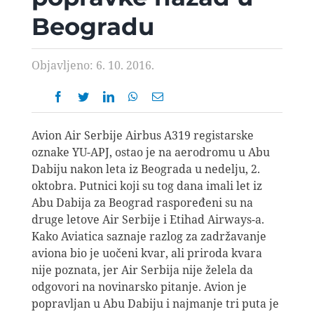
AVIOPEDIA
Beogradu
SPECIJAL
Objavljeno: 6. 10. 2016.
FOTO PRIČA
Avion Air Serbije Airbus A319 registarske
TEMA
oznake YU-APJ, ostao je na aerodromu u Abu
Dabiju nakon leta iz Beograda u nedelju, 2.
oktobra. Putnici koji su tog dana imali let iz
AGENT
Abu Dabija za Beograd raspoređeni su na
druge letove Air Serbije i Etihad Airways-a.
Kako Aviatica saznaje razlog za zadržavanje
Search
aviona bio je uočeni kvar, ali priroda kvara
for:
nije poznata, jer Air Serbija nije želela da
odgovori na novinarsko pitanje. Avion je
popravljan u Abu Dabiju i najmanje tri puta je