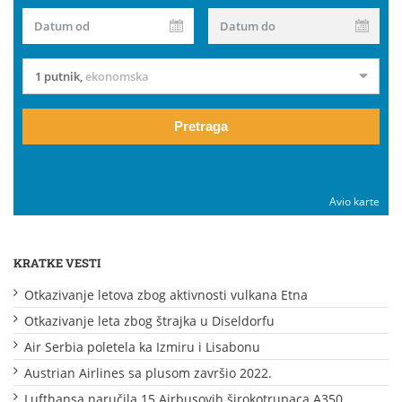
Datum od
Datum do
1 putnik
,
ekonomska
Pretraga
Avio karte
KRATKE VESTI
Otkazivanje letova zbog aktivnosti vulkana Etna
Otkazivanje leta zbog štrajka u Diseldorfu
Air Serbia poletela ka Izmiru i Lisabonu
Austrian Airlines sa plusom završio 2022.
Lufthansa naručila 15 Airbusovih širokotrupaca A350