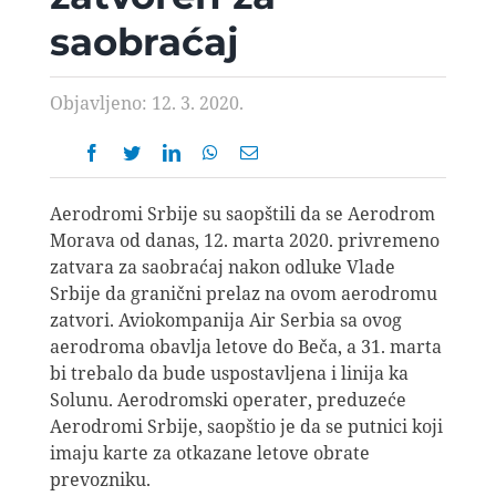
AVIOPEDIA
saobraćaj
SPECIJAL
Objavljeno: 12. 3. 2020.
FOTO PRIČA
Aerodromi Srbije su saopštili da se Aerodrom
TEMA
Morava od danas, 12. marta 2020. privremeno
zatvara za saobraćaj nakon odluke Vlade
Srbije da granični prelaz na ovom aerodromu
AGENT
zatvori. Aviokompanija Air Serbia sa ovog
aerodroma obavlja letove do Beča, a 31. marta
bi trebalo da bude uspostavljena i linija ka
Search
Solunu. Aerodromski operater, preduzeće
for:
Aerodromi Srbije, saopštio je da se putnici koji
imaju karte za otkazane letove obrate
prevozniku.