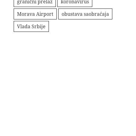
granični prelaz
koronavirus
Morava Airport
obustava saobraćaja
Vlada Srbije