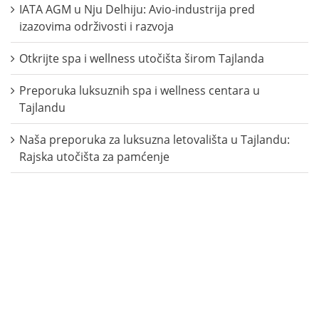
IATA AGM u Nju Delhiju: Avio-industrija pred
izazovima održivosti i razvoja
Otkrijte spa i wellness utočišta širom Tajlanda
Preporuka luksuznih spa i wellness centara u
Tajlandu
Naša preporuka za luksuzna letovališta u Tajlandu:
Rajska utočišta za pamćenje