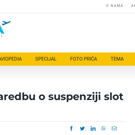
O NAMA
A
AVIOPEDIA
SPECIJAL
FOTO PRIČA
TEMA
aredbu o suspenziji slot