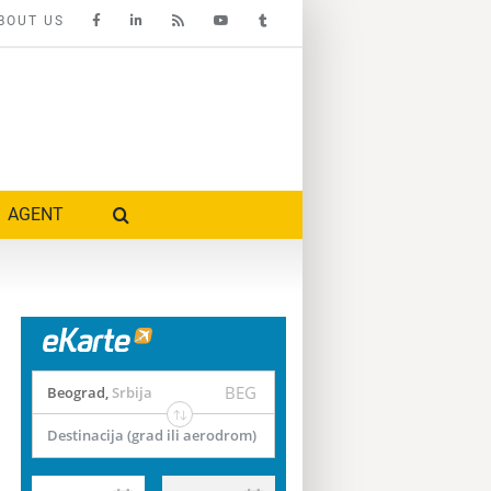
BOUT US
AGENT
BEG
Beograd
,
Srbija
Destinacija (grad ili aerodrom)