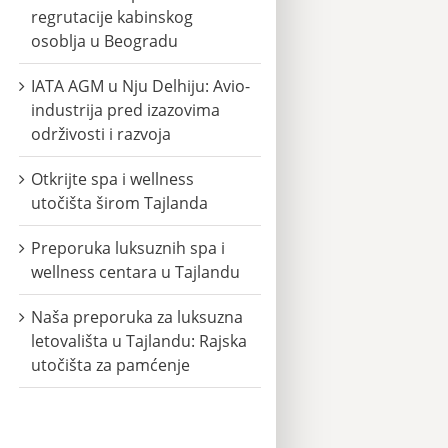
regrutacije kabinskog
osoblja u Beogradu
IATA AGM u Nju Delhiju: Avio-
industrija pred izazovima
održivosti i razvoja
Otkrijte spa i wellness
utočišta širom Tajlanda
Preporuka luksuznih spa i
wellness centara u Tajlandu
Naša preporuka za luksuzna
letovališta u Tajlandu: Rajska
utočišta za pamćenje