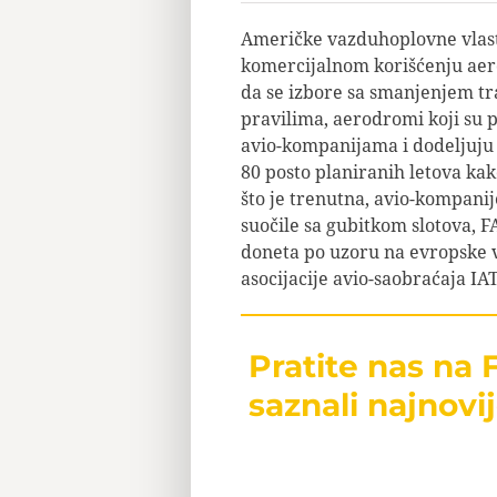
Američke vazduhoplovne vlasti
komercijalnom korišćenju aer
da se izbore sa smanjenjem tr
pravilima, aerodromi koji su 
avio-kompanijama i dodeljuju 
80 posto planiranih letova kak
što je trenutna, avio-kompanij
suočile sa gubitkom slotova, 
doneta po uzoru na evropske 
asocijacije avio-saobraćaja IA
Pratite nas na
saznali najnovij