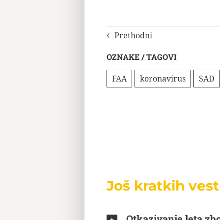
Prethodni
OZNAKE / TAGOVI
FAA
koronavirus
SAD
Još kratkih vest
Otkazivanje leta zbo