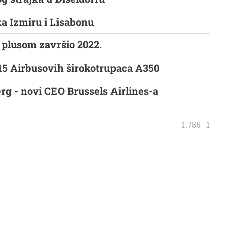
ka Izmiru i Lisabonu
a plusom završio 2022.
15 Airbusovih širokotrupaca A350
g - novi CEO Brussels Airlines-a
1.786
1