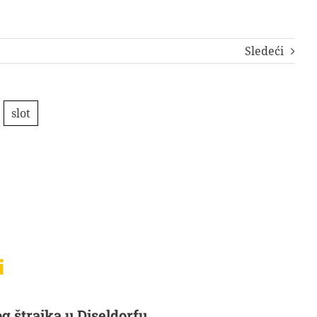
Sledeći
slot
i
g štrajka u Diseldorfu