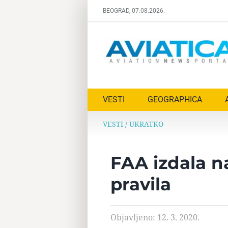
Skip
BEOGRAD, 07.08.2026.
to
content
VESTI
GEOGRAPHICA
VESTI
/
UKRATKO
FAA izdala n
pravila
Objavljeno: 12. 3. 2020.