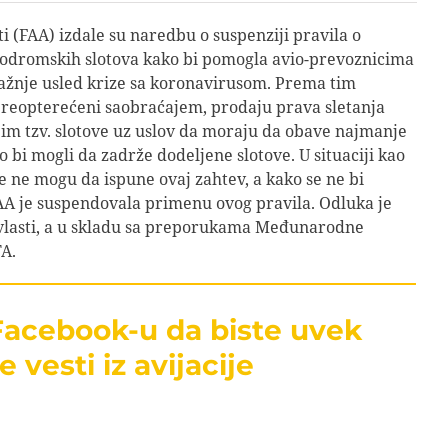
 (FAA) izdale su naredbu o suspenziji pravila o
odromskih slotova kako bi pomogla avio-prevoznicima
ažnje usled krize sa koronavirusom. Prema tim
preopterećeni saobraćajem, prodaju prava sletanja
im tzv. slotove uz uslov da moraju da obave najmanje
o bi mogli da zadrže dodeljene slotove. U situaciji kao
e ne mogu da ispune ovaj zahtev, a kako se ne bi
FAA je suspendovala primenu ovog pravila. Odluka je
vlasti, a u skladu sa preporukama Međunarodne
TA.
 Facebook-u da biste uvek
e vesti iz avijacije