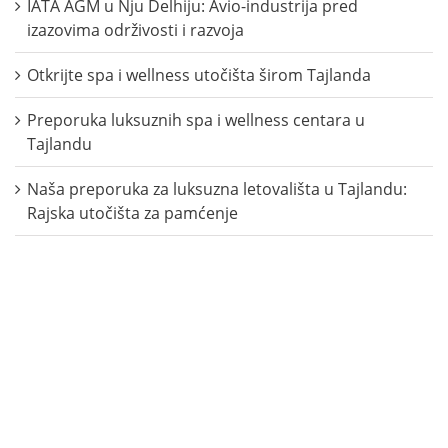
IATA AGM u Nju Delhiju: Avio-industrija pred
izazovima održivosti i razvoja
Otkrijte spa i wellness utočišta širom Tajlanda
Preporuka luksuznih spa i wellness centara u
Tajlandu
Naša preporuka za luksuzna letovališta u Tajlandu:
Rajska utočišta za pamćenje