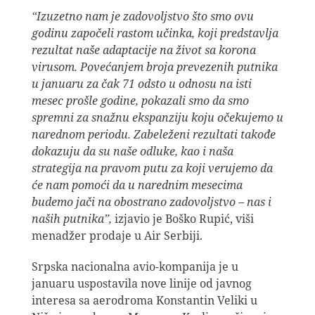
“Izuzetno nam je zadovoljstvo što smo ovu
godinu započeli rastom učinka, koji predstavlja
rezultat naše adaptacije na život sa korona
virusom. Povećanjem broja prevezenih putnika
u januaru za čak 71 odsto u odnosu na isti
mesec prošle godine, pokazali smo da smo
spremni za snažnu ekspanziju koju očekujemo u
narednom periodu. Zabeleženi rezultati takođe
dokazuju da su naše odluke, kao i naša
strategija na pravom putu za koji verujemo da
će nam pomoći da u narednim mesecima
budemo jači na obostrano zadovoljstvo – nas i
naših putnika”,
izjavio je Boško Rupić, viši
menadžer prodaje u Air Serbiji.
Srpska nacionalna avio-kompanija je u
januaru uspostavila nove linije od javnog
interesa sa aerodroma Konstantin Veliki u