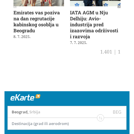
Emirates vas poziva
IATA AGM u Nju
Veš
na dan regrutacije
Delhiju: Avio-
u b
kabinskog osoblja u
industrija pred
ras
Beogradu
izazovima održivosti
19. 
i razvoja
8. 7. 2025.
7. 7. 2025.
1.401
|
1
BEG
Beograd
,
Srbija
Destinacija (grad ili aerodrom)