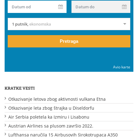
Datum od
Datum do
1 putnik
,
ekonomska
Pretraga
Avio karte
KRATKE VESTI
Otkazivanje letova zbog aktivnosti vulkana Etna
Otkazivanje leta zbog štrajka u Diseldorfu
Air Serbia poletela ka Izmiru i Lisabonu
Austrian Airlines sa plusom završio 2022.
Lufthansa naručila 15 Airbusovih širokotrupaca A350