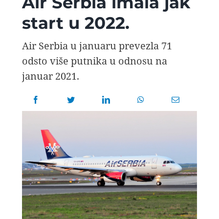
Air Serbia imala jak
AVIOPEDIA
start u 2022.
SPECIJAL
Air Serbia u januaru prevezla 71
odsto više putnika u odnosu na
FOTO PRIČA
januar 2021.
TEMA
AGENT
Search
for: