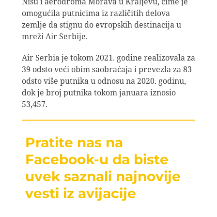
Nišu i aerodroma Morava u Kraljevu, čime je
omogućila putnicima iz različitih delova
zemlje da stignu do evropskih destinacija u
mreži Air Serbije.
Air Serbia je tokom 2021. godine realizovala za
39 odsto veći obim saobraćaja i prevezla za 83
odsto više putnika u odnosu na 2020. godinu,
dok je broj putnika tokom januara iznosio
53,457.
Pratite nas na
Facebook-u da biste
uvek saznali najnovije
vesti iz avijacije