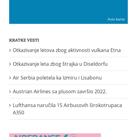
Avio karte
KRATKE VESTI
Otkazivanje letova zbog aktivnosti vulkana Etna
Otkazivanje leta zbog štrajka u Diseldorfu
Air Serbia poletela ka Izmiru i Lisabonu
Austrian Airlines sa plusom završio 2022.
Lufthansa naručila 15 Airbusovih širokotrupaca
A350