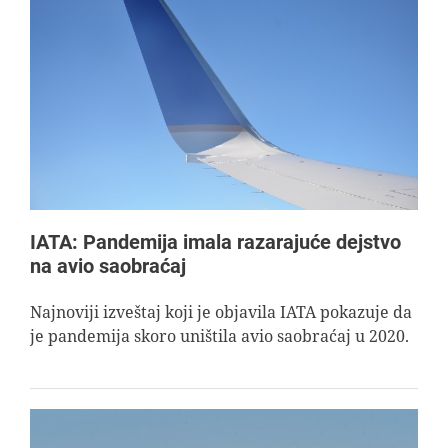
IATA: Pandemija imala razarajuće dejstvo
na avio saobraćaj
Najnoviji izveštaj koji je objavila IATA pokazuje da
je pandemija skoro uništila avio saobraćaj u 2020.