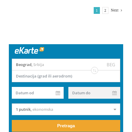
Next
1
2
BEG
Beograd
,
Srbija
Destinacija (grad ili aerodrom)
Datum od
Datum do
1 putnik
,
ekonomska
Pretraga