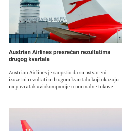
AVIOPEDIA
SPECIJAL
FOTO PRIČA
Austrian Airlines presrećan rezultatima
drugog kvartala
TEMA
Austrian Airlines je saopštio da su ostvareni
izuzetni rezultati u drugom kvartalu koji ukazuju
AGENT
na povratak aviokompanije u normalne tokove.
Search
for: