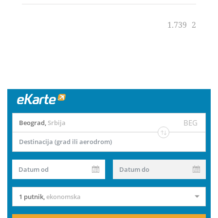
1.739
2
BEG
Beograd
,
Srbija
Destinacija (grad ili aerodrom)
Datum od
Datum do
1 putnik
,
ekonomska