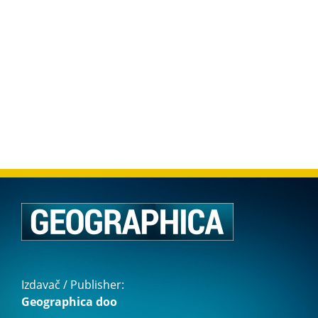
Izdavač / Publisher:
Geographica doo