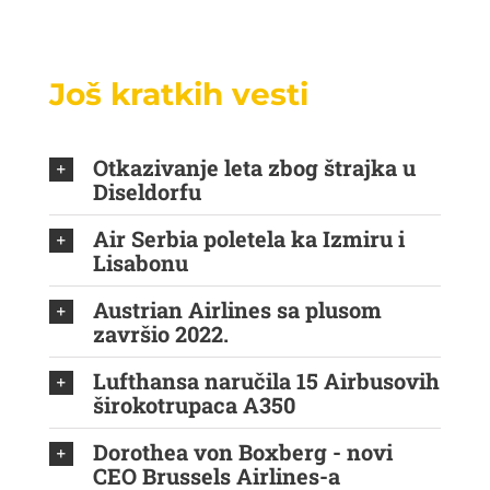
Još kratkih vesti
Otkazivanje leta zbog štrajka u
Diseldorfu
Air Serbia poletela ka Izmiru i
Lisabonu
Austrian Airlines sa plusom
završio 2022.
Lufthansa naručila 15 Airbusovih
širokotrupaca A350
Dorothea von Boxberg - novi
CEO Brussels Airlines-a