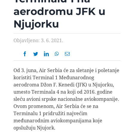
AVIOPEDIA
aerodromu JFK u
Njujorku
SPECIJAL
Objavljeno: 3. 6. 2021.
FOTO PRIČA
TEMA
Od 3. juna, Air Serbia će za sletanje i poletanje
koristiti Terminal 1 Međunarodnog
AGENT
aerodroma Džon F. Kenedi (JFK) u Njujorku,
umesto Terminala 4 na koji od 2016. godine
sleću avioni srpske nacionalne aviokompanije.
Search
Ovom promenom, Air Serbia će se na
for:
Terminalu 1 pridružiti najvećim
međunarodnim aviokompanijama koje
opslužuju Njujork.