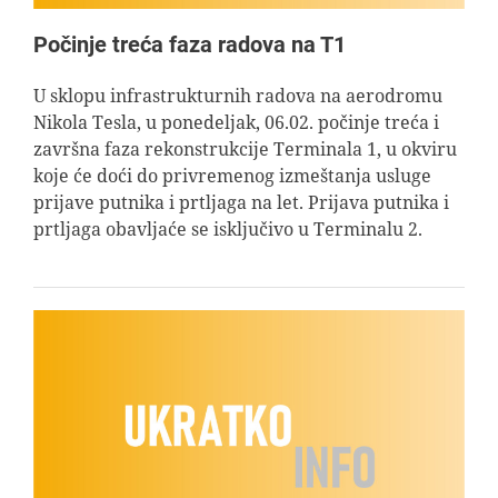
Počinje treća faza radova na T1
U sklopu infrastrukturnih radova na aerodromu
Nikola Tesla, u ponedeljak, 06.02. počinje treća i
završna faza rekonstrukcije Terminala 1, u okviru
koje će doći do privremenog izmeštanja usluge
prijave putnika i prtljaga na let. Prijava putnika i
prtljaga obavljaće se isključivo u Terminalu 2.