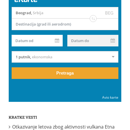
BEG
Beograd
,
Srbija
Destinacija (grad ili aerodrom)
Datum od
Datum do
1 putnik
,
ekonomska
Pretraga
Avio karte
KRATKE VESTI
Otkazivanje letova zbog aktivnosti vulkana Etna