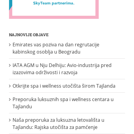
NAJNOVIJE OBJAVE
Emirates vas poziva na dan regrutacije
kabinskog osoblja u Beogradu
IATA AGM u Nju Delhiju: Avio-industrija pred
izazovima održivosti i razvoja
Otkrijte spa i wellness utočišta širom Tajlanda
Preporuka luksuznih spa i wellness centara u
Tajlandu
Naša preporuka za luksuzna letovališta u
Tajlandu: Rajska utočišta za pamćenje