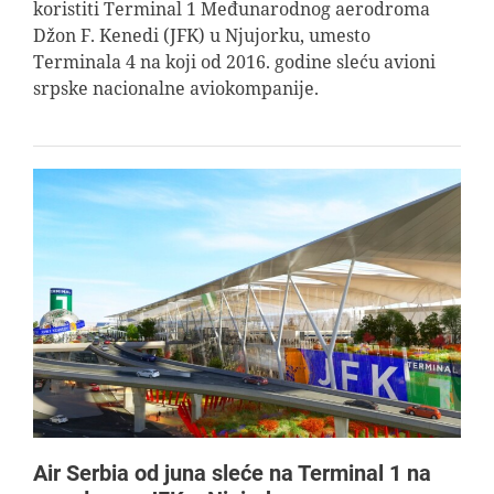
koristiti Terminal 1 Međunarodnog aerodroma
AVIOPEDIA
Džon F. Kenedi (JFK) u Njujorku, umesto
Terminala 4 na koji od 2016. godine sleću avioni
srpske nacionalne aviokompanije.
SPECIJAL
FOTO PRIČA
TEMA
AGENT
Search
for:
Air Serbia od juna sleće na Terminal 1 na