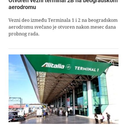
Otvoren vezni terminal 2B na beogradskom
aerodromu
Vezni deo između Terminala 1 i 2 na beogradskom
aerodromu svečano je otvoren nakon mesec dana
probnog rada.