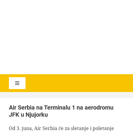
YOUTUBE
AVIATICANEWS
Toggle
Navigation
VESTI
Air Serbia na Terminalu 1 na aerodromu
JFK u Njujorku
GEOGRAPHICA
Od 3. juna, Air Serbia će za sletanje i poletanje