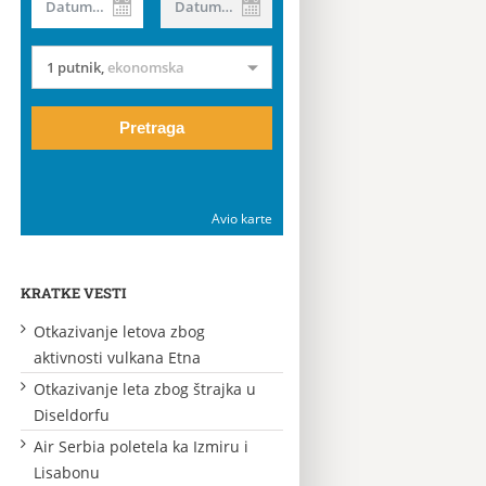
Datum od
Datum do
1 putnik
,
ekonomska
Pretraga
Avio karte
KRATKE VESTI
Otkazivanje letova zbog
aktivnosti vulkana Etna
Otkazivanje leta zbog štrajka u
Diseldorfu
Air Serbia poletela ka Izmiru i
Lisabonu