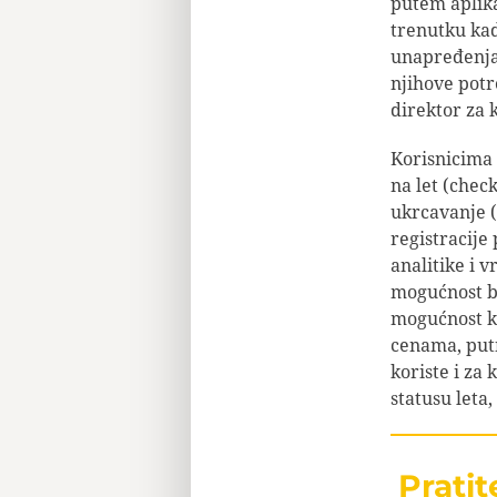
putem aplik
trenutku kad
unapređenja 
njihove potre
direktor za k
Korisnicima 
na let (chec
ukrcavanje (
registracije
analitike i 
mogućnost b
mogućnost ku
cenama, putn
koriste i za
statusu leta
Prati