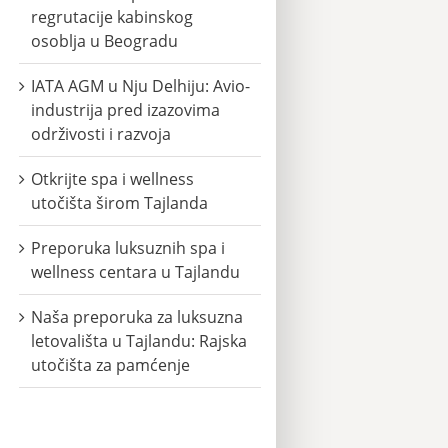
regrutacije kabinskog
osoblja u Beogradu
IATA AGM u Nju Delhiju: Avio-
industrija pred izazovima
održivosti i razvoja
Otkrijte spa i wellness
utočišta širom Tajlanda
Preporuka luksuznih spa i
wellness centara u Tajlandu
Naša preporuka za luksuzna
letovališta u Tajlandu: Rajska
utočišta za pamćenje