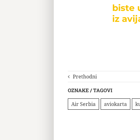
biste 
iz avij
Prethodni
OZNAKE / TAGOVI
Air Serbia
aviokarta
k