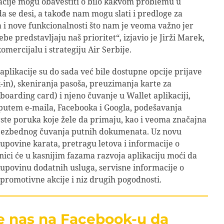
acije mogu obavestiti o bilo kakvom problemu u
a se desi, a takođe nam mogu slati i predloge za
i nove funkcionalnosti što nam je veoma važno jer
be predstavljaju naš prioritet“, izjavio je Jirži Marek,
omercijalu i strategiju Air Serbije.
aplikacije su do sada već bile dostupne opcije prijave
k-in), skeniranja pasoša, preuzimanja karte za
boarding card) i njeno čuvanje u Wallet aplikaciji,
 putem e-maila, Facebooka i Googla, podešavanja
vrste poruka koje žele da primaju, kao i veoma značajna
ezbednog čuvanja putnih dokumenata. Uz novu
povine karata, pretragu letova i informacije o
ici će u kasnijim fazama razvoja aplikaciju moći da
 kupovinu dodatnih usluga, servisne informacije o
, promotivne akcije i niz drugih pogodnosti.
te nas na Facebook-u da