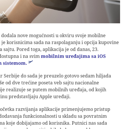
e dodala nove mogućnosti u okviru svoje mobilne
a je korisnicima sada na raspolaganju i opcija kupovine
 sajtu. Pored toga, aplikacija je od danas, 23.
dostupna i na svim
mobilnim uređajima sa iOS
m sistemom
.
ir Serbije do sada je preuzelo gotovo sedam hiljada
iše od dve trećine poseta veb sajtu nacionalne
e realizuje se putem mobilnih uređaja, od kojih
inu predstavljaju Apple uređaji.
četka razvijanja aplikacije primenjujemo pristup
dodavanja funkcionalnosti u skladu sa povratnim
a koje dobijajamo od korisnika. Putnici nas sada