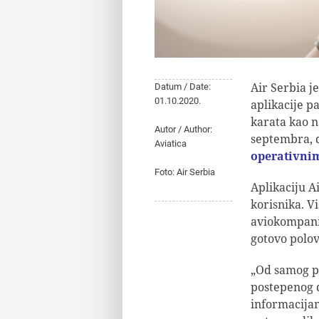
Air Serbia j
Datum / Date:
01.10.2020.
aplikacije p
karata kao na
Autor / Author:
septembra, 
Aviatica
operativni
Foto: Air Serbia
Aplikaciju A
korisnika. V
aviokompanij
gotovo polov
„Od samog po
postepenog 
informacijam