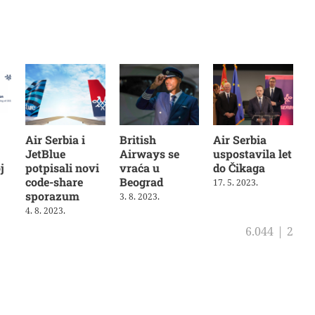
Air Serbia i
British
Air Serbia
JetBlue
Airways se
uspostavila let
j
potpisali novi
vraća u
do Čikaga
code-share
Beograd
17. 5. 2023.
sporazum
3. 8. 2023.
4. 8. 2023.
6.044
|
2