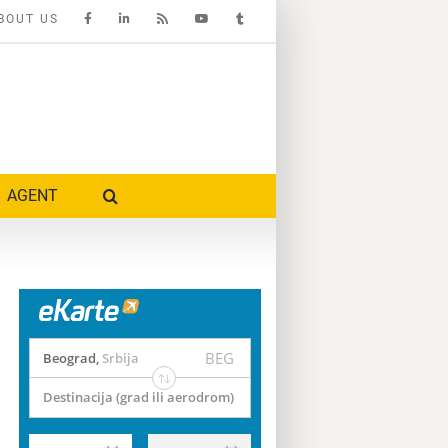
BOUT US
AGENT
BEG
Beograd
,
Srbija
Destinacija (grad ili aerodrom)