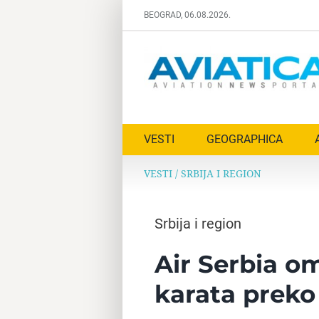
Skip
BEOGRAD, 06.08.2026.
to
content
VESTI
GEOGRAPHICA
VESTI
/
SRBIJA I REGION
Srbija i region
Air Serbia o
karata preko