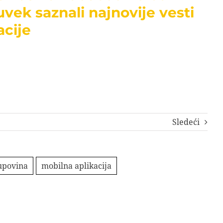
uvek saznali najnovije vesti
acije
Sledeći
upovina
mobilna aplikacija