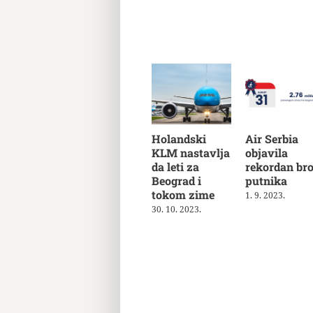
Holandski
Air Serbia
KLM nastavlja
objavila
da leti za
rekordan bro
Beograd i
putnika
tokom zime
1. 9. 2023.
30. 10. 2023.