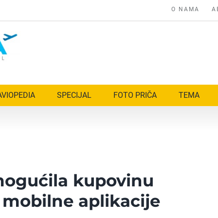
O NAMA
A
AVIOPEDIA
SPECIJAL
FOTO PRIČA
TEMA
mogućila kupovinu
 mobilne aplikacije