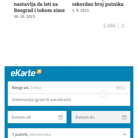
nastavlja da leti za
rekordan broj putnika
pot
Beograd i tokom zime
sh
1. 9. 2023.
30. 10. 2023.
4. 8
2.486
|
2
BEG
Beograd
,
Srbija
Destinacija (grad ili aerodrom)
Datum od
Datum do
1 putnik
,
ekonomska