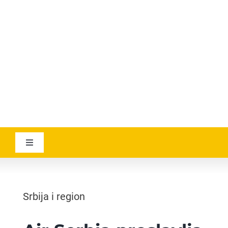
YOUTUBE
AVIATICANEWS
Toggle
Navigation
VESTI
Srbija i region
GEOGRAPHICA