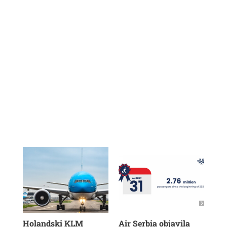
Holandski KLM
Air Serbia objavila
Air