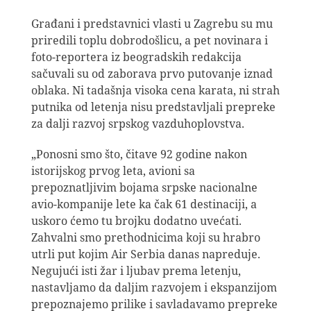
Građani i predstavnici vlasti u Zagrebu su mu
priredili toplu dobrodošlicu, a pet novinara i
foto-reportera iz beogradskih redakcija
sačuvali su od zaborava prvo putovanje iznad
oblaka. Ni tadašnja visoka cena karata, ni strah
putnika od letenja nisu predstavljali prepreke
za dalji razvoj srpskog vazduhoplovstva.
„Ponosni smo što, čitave 92 godine nakon
istorijskog prvog leta, avioni sa
prepoznatljivim bojama srpske nacionalne
avio-kompanije lete ka čak 61 destinaciji, a
uskoro ćemo tu brojku dodatno uvećati.
Zahvalni smo prethodnicima koji su hrabro
utrli put kojim Air Serbia danas napreduje.
Negujući isti žar i ljubav prema letenju,
nastavljamo da daljim razvojem i ekspanzijom
prepoznajemo prilike i savladavamo prepreke