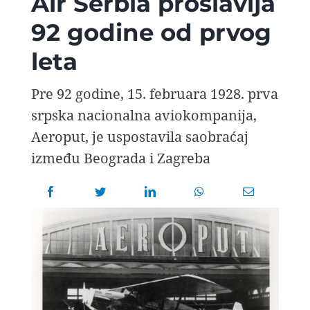
Air Serbia proslavlja
AVIOPEDIA
92 godine od prvog
leta
SPECIJAL
Pre 92 godine, 15. februara 1928. prva
FOTO PRIČA
srpska nacionalna aviokompanija,
Aeroput, je uspostavila saobraćaj
TEMA
između Beograda i Zagreba
AGENT
Search
for: