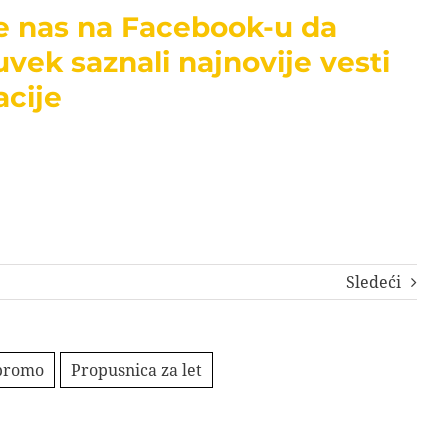
te nas na Facebook-u da
uvek saznali najnovije vesti
acije
Sledeći
promo
Propusnica za let