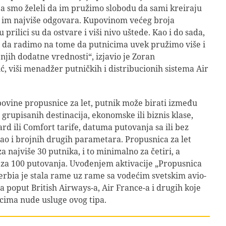
a smo želeli da im pružimo slobodu da sami kreiraju
 im najviše odgovara. Kupovinom većeg broja
 prilici su da ostvare i viši nivo uštede. Kao i do sada,
 da radimo na tome da putnicima uvek pružimo više i
njih dodatne vrednosti“, izjavio je Zoran
ć, viši menadžer putničkih i distribucionih sistema Air
ovine propusnice za let, putnik može birati između
e grupisanih destinacija, ekonomske ili biznis klase,
ard ili Comfort tarife, datuma putovanja sa ili bez
 kao i brojnih drugih parametara. Propusnica za let
a najviše 30 putnika, i to minimalno za četiri, a
za 100 putovanja. Uvođenjem aktivacije „Propusnica
 Serbia je stala rame uz rame sa vodećim svetskim avio-
poput British Airways-a, Air France-a i drugih koje
cima nude usluge ovog tipa.