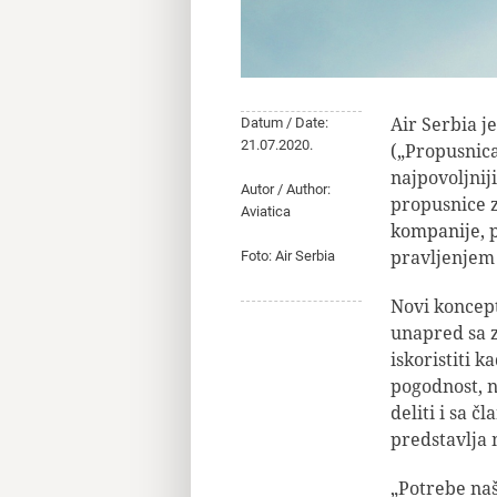
Air Serbia j
Datum / Date:
21.07.2020.
(„Propusnica
najpovoljni
Autor / Author:
propusnice 
Aviatica
kompanije
, 
pravljenjem 
Foto: Air Serbia
Novi koncep
unapred sa 
iskoristiti 
pogodnost, n
deliti i sa 
predstavlja 
„Potrebe naš