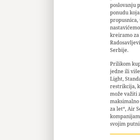
poslovanju p
ponudu koja
propusnica, u
nastavićemo
kreiramo za 
Radosavljevi
Serbije.
Prilikom kup
jedne ili viš
Light, Stand
restrikcija,
može važiti z
maksimalno 
za let“, Air
kompanijama 
svojim putni