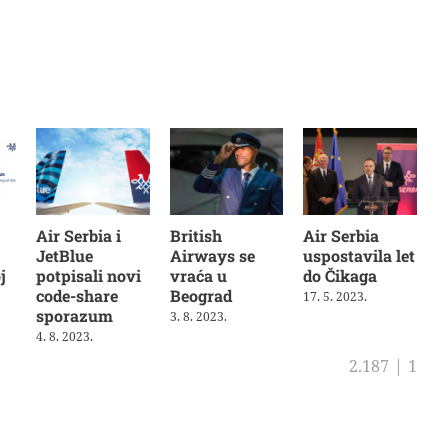
Air Serbia i
British
Air Serbia
JetBlue
Airways se
uspostavila let
j
potpisali novi
vraća u
do Čikaga
code-share
Beograd
17. 5. 2023.
sporazum
3. 8. 2023.
4. 8. 2023.
2.187
|
1