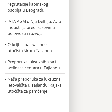
regrutacije kabinskog
osoblja u Beogradu
IATA AGM u Nju Delhiju: Avio-
industrija pred izazovima
održivosti i razvoja
Otkrijte spa i wellness
utočišta širom Tajlanda
Preporuka luksuznih spa i
wellness centara u Tajlandu
Naša preporuka za luksuzna
letovališta u Tajlandu: Rajska
utočišta za pamćenje