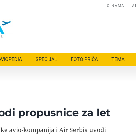
O NAMA
A
AVIOPEDIA
SPECIJAL
FOTO PRIČA
TEMA
odi propusnice za let
ke avio-kompanija i Air Serbia uvodi