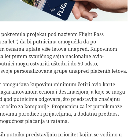
e pokrenula projekat pod nazivom Flight Pass
 za let“) da bi putnicima omogućila da po
jim cenama uplate više letova unapred. Kupovinom
za let putem
zvaničnog sajta nacionalne avio-
putnici mogu ostvariti uštedu i do 50 odsto,
svoje personalizovane grupe unapred plaćenih letova.
t omogućava kupovinu minimum četiri avio-karte
zagarantovanom cenom i destinacijom, a koje se mogu
kad god putnicima odgovara, što predstavlja značajnu
aročito za kompanije. Propusnicu za let putnik može
članovima porodice i prijateljima, a dodatnu prednost
mogućnost plaćanja u ratama.
ih putnika predstavljaju prioritet kojim se vodimo u