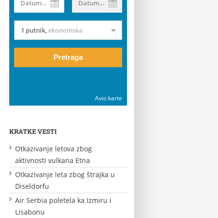
Datum od
Datum do
1 putnik
,
ekonomska
Pretraga
Avio karte
KRATKE VESTI
Otkazivanje letova zbog
aktivnosti vulkana Etna
Otkazivanje leta zbog štrajka u
Diseldorfu
Air Serbia poletela ka Izmiru i
Lisabonu