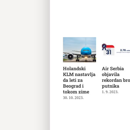
Holandski
Air Serbia
KLM nastavlja
objavila
da leti za
rekordan bro
Beograd i
putnika
tokom zime
1. 9. 2023.
30. 10. 2023.