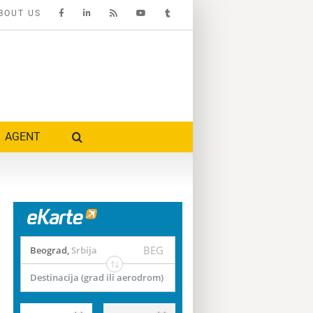
BOUT US
AGENT
BEG
Beograd
,
Srbija
Destinacija (grad ili aerodrom)