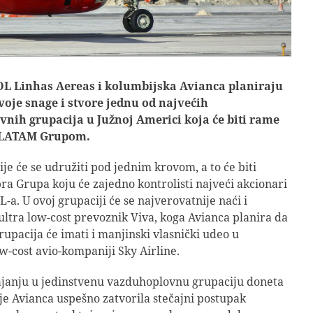
OL Linhas Aereas i kolumbijska Avianca planiraju
voje snage i stvore jednu od najvećih
nih grupacija u Južnoj Americi koja će biti rame
 LATAM Grupom.
e će se udružiti pod jednim krovom, a to će biti
ra Grupa koju će zajedno kontrolisti najveći akcionari
-a. U ovoj grupaciji će se najverovatnije naći i
ultra low-cost prevoznik Viva, koga Avianca planira da
rupacija će imati i manjinski vlasnički udeo u
ow-cost avio-kompaniji Sky Airline.
ajanju u jedinstvenu vazduhoplovnu grupaciju doneta
 je Avianca uspešno zatvorila stečajni postupak