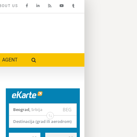
BOUT US
AGENT
BEG
Beograd
,
Srbija
Destinacija (grad ili aerodrom)