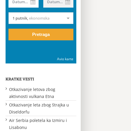
Datum od
Datum do
1 putnik
,
ekonomska
Pretraga
Avio karte
KRATKE VESTI
Otkazivanje letova zbog
aktivnosti vulkana Etna
Otkazivanje leta zbog štrajka u
Diseldorfu
Air Serbia poletela ka Izmiru i
Lisabonu