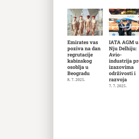
Emirates vas
IATA AGM u
poziva na dan
Nju Delhiju:
regrutacije
Avio-
kabinskog
industrija pr
osoblja u
izazovima
Beogradu
održivosti i
razvoja
8. 7. 2025.
7. 7. 2025.