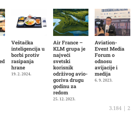
Veštačka
Air France –
Aviation-
inteligencija u
KLM grupa je
Event Media
borbi protiv
najveći
Forum o
ed
rasipanja
svetski
odnosu
hrane
korisnik
avijacije i
održivog avio-
medija
19. 2. 2024.
goriva drugu
6. 9. 2023.
godinu za
redom
25. 12. 2023.
3.184
|
2