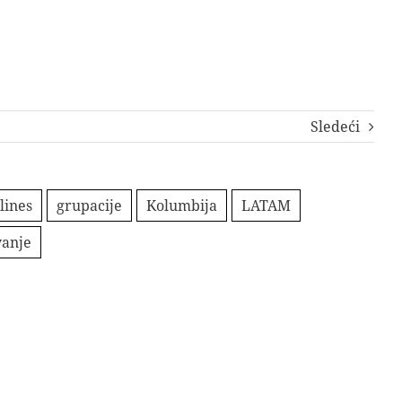
Sledeći
lines
grupacije
Kolumbija
LATAM
vanje