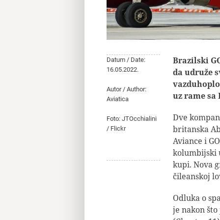
Brazilski G
Datum / Date:
16.05.2022.
da udruže s
vazduhoplov
Autor / Author:
uz rame sa
Aviatica
Dve kompanij
Foto: JTOcchialini
britanska Ab
/ Flickr
Aviance i GOL
kolumbijski 
kupi. Nova g
čileanskoj l
Odluka o sp
je nakon što