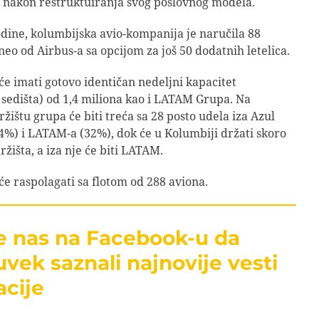
 nakon restruktuiranja svog poslovnog modela.
ine, kolumbijska avio-kompanija je naručila 88
eo od Airbus-a sa opcijom za još 50 dodatnih letelica.
e imati gotovo identičan nedeljni kapacitet
 sedišta) od 1,4 miliona kao i LATAM Grupa. Na
ržištu grupa će biti treća sa 28 posto udela iza Azul
34%) i LATAM-a (32%), dok će u Kolumbiji držati skoro
ržišta, a iza nje će biti LATAM.
e raspolagati sa flotom od 288 aviona.
te nas na Facebook-u da
uvek saznali najnovije vesti
acije