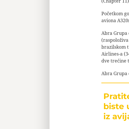
(Chapter 11)
Početkom god
aviona A320n
Abra Grupa ć
(raspoloživa
brazilskom t
Airlines-a (
dve trećine t
Abra Grupa ć
Prati
biste 
iz avij