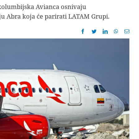
 kolumbijska Avianca osnivaju
u Abra koja će parirati LATAM Grupi.