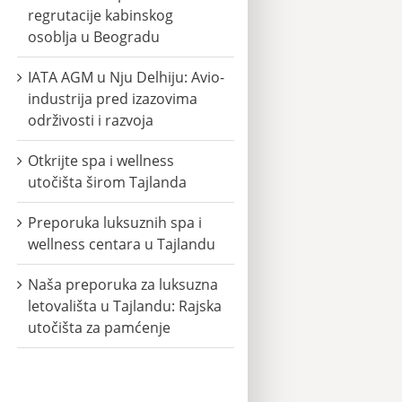
regrutacije kabinskog
osoblja u Beogradu
IATA AGM u Nju Delhiju: Avio-
industrija pred izazovima
održivosti i razvoja
Otkrijte spa i wellness
utočišta širom Tajlanda
Preporuka luksuznih spa i
wellness centara u Tajlandu
Naša preporuka za luksuzna
letovališta u Tajlandu: Rajska
utočišta za pamćenje