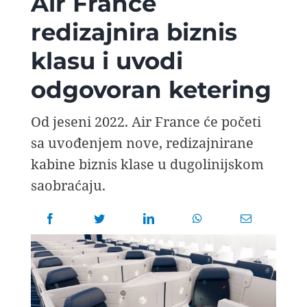
Air France
AVIOPEDIA
redizajnira biznis
klasu i uvodi
SPECIJAL
odgovoran ketering
FOTO PRIČA
Od jeseni 2022. Air France će početi
sa uvođenjem nove, redizajnirane
TEMA
kabine biznis klase u dugolinijskom
saobraćaju.
AGENT
Search
for: