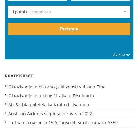
1 putnik
,
ekonomska
Pretraga
Avio karte
KRATKE VESTI
Otkazivanje letova zbog aktivnosti vulkana Etna
Otkazivanje leta zbog štrajka u Diseldorfu
Air Serbia poletela ka Izmiru i Lisabonu
Austrian Airlines sa plusom završio 2022.
Lufthansa naručila 15 Airbusovih širokotrupaca A350