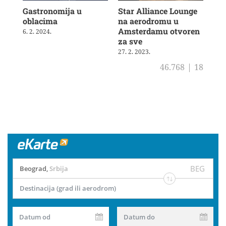
Gastronomija u
Star Alliance Lounge
Aus
oblacima
na aerodromu u
tar
Amsterdamu otvoren
6. 2. 2024.
13. 
za sve
27. 2. 2023.
46.768
|
18
BEG
Beograd
,
Srbija
Destinacija (grad ili aerodrom)
Datum od
Datum do