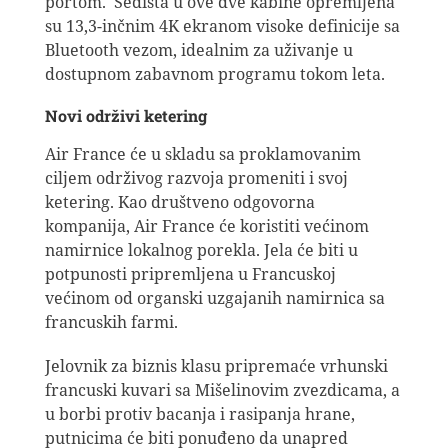
portom. Sedišta u ove dve kabine opremljena
su 13,3-inčnim 4K ekranom visoke definicije sa
Bluetooth vezom, idealnim za uživanje u
dostupnom zabavnom programu tokom leta.
Novi održivi ketering
Air France će u skladu sa proklamovanim
ciljem održivog razvoja promeniti i svoj
ketering. Kao društveno odgovorna
kompanija, Air France će koristiti većinom
namirnice lokalnog porekla. Jela će biti u
potpunosti pripremljena u Francuskoj
većinom od organski uzgajanih namirnica sa
francuskih farmi.
Jelovnik za biznis klasu pripremaće vrhunski
francuski kuvari sa Mišelinovim zvezdicama, a
u borbi protiv bacanja i rasipanja hrane,
putnicima će biti ponuđeno da unapred