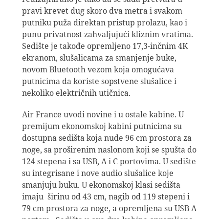
pravi krevet dug skoro dva metra i svakom
putniku puža direktan pristup prolazu, kao i
punu privatnost zahvaljujući kliznim vratima.
Sedište je takođe opremljeno 17,3-inčnim 4K
ekranom, slušalicama za smanjenje buke,
novom Bluetooth vezom koja omogućava
putnicima da koriste sopstvene slušalice i
nekoliko električnih utičnica.
Air France uvodi novine i u ostale kabine. U
premijum ekonomskoj kabini putnicima su
dostupna sedišta koja nude 96 cm prostora za
noge, sa proširenim naslonom koji se spušta do
124 stepena i sa USB, A i C portovima. U sedište
su integrisane i nove audio slušalice koje
smanjuju buku. U ekonomskoj klasi sedišta
imaju širinu od 43 cm, nagib od 119 stepeni i
79 cm prostora za noge, a opremljena su USB A