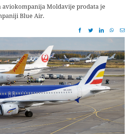
a aviokompanija Moldavije prodata je
aniji Blue Air.