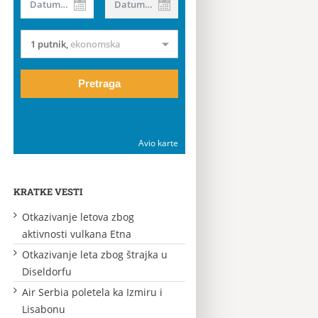
Datum od
Datum do
1 putnik
,
ekonomska
Pretraga
Avio karte
KRATKE VESTI
Otkazivanje letova zbog
aktivnosti vulkana Etna
Otkazivanje leta zbog štrajka u
Diseldorfu
Air Serbia poletela ka Izmiru i
Lisabonu