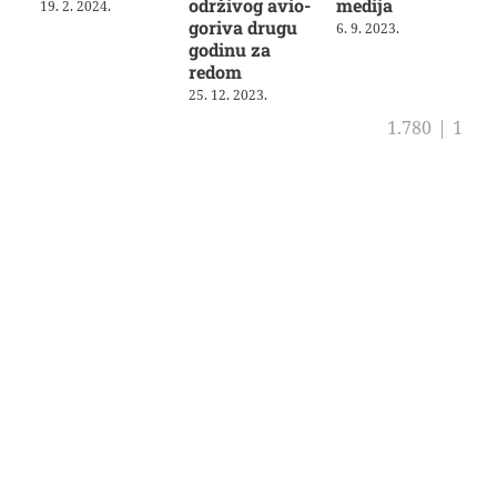
održivog avio-
medija
19. 2. 2024.
goriva drugu
6. 9. 2023.
godinu za
redom
25. 12. 2023.
1.780
|
1