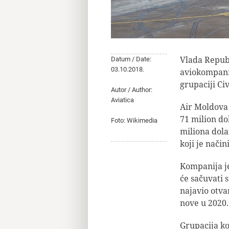
Vlada Republ
Datum / Date:
03.10.2018.
aviokompani
grupaciji Civ
Autor / Author:
Aviatica
Air Moldova 
71 milion do
Foto: Wikimedia
miliona dola
koji je način
Kompanija je
će sačuvati 
najavio otva
nove u 2020.
Grupacija ko