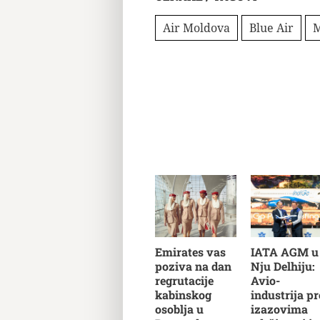
Air Moldova
Blue Air
M
Emirates vas
IATA AGM u
poziva na dan
Nju Delhiju:
regrutacije
Avio-
kabinskog
industrija pr
osoblja u
izazovima