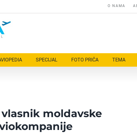
O NAMA
A
AVIOPEDIA
SPECIJAL
FOTO PRIČA
TEMA
i vlasnik moldavske
aviokompanije