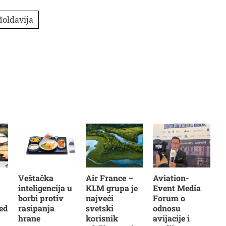
oldavija
Veštačka
Air France –
Aviation-
inteligencija u
KLM grupa je
Event Media
borbi protiv
najveći
Forum o
ed
rasipanja
svetski
odnosu
hrane
korisnik
avijacije i