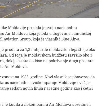
ike Moldavije prodala je svoju nacionalnu
ju Air Moldovu koja je bila u dugovima rumunskoj
il Aviation Group, koja je vlasnik i Blue Air-a.
je prodata za 1,2 milijarde moldavskih leja što je oko
lara. Od toga je moldavskom budžetu završilo oko 3
ra, dok je ostatak otišao na pokrivanje duga prodate
ila Air Moldova.
 osnovana 1983. godine. Novi vlasnik se obavezao da
status nacionalne aviokompanije Moldavije i već je
ranje sedam novih linija naredne godine kao i četiri
ja je kupila aviokompaniju Air Moldova poseduje i