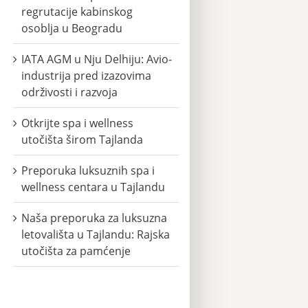
regrutacije kabinskog
osoblja u Beogradu
IATA AGM u Nju Delhiju: Avio-
industrija pred izazovima
održivosti i razvoja
Otkrijte spa i wellness
utočišta širom Tajlanda
Preporuka luksuznih spa i
wellness centara u Tajlandu
Naša preporuka za luksuzna
letovališta u Tajlandu: Rajska
utočišta za pamćenje