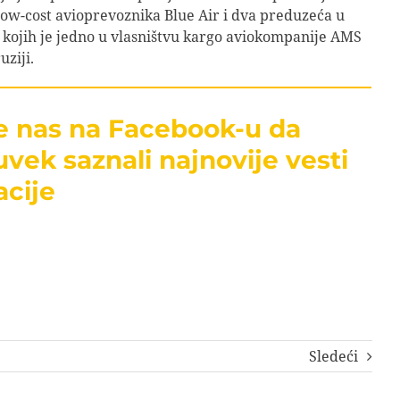
ow-cost avioprevoznika Blue Air i dva preduzeća u
 kojih je jedno u vlasništvu kargo aviokompanije AMS
uziji.
te nas na Facebook-u da
uvek saznali najnovije vesti
acije
Sledeći