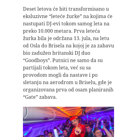
Deset letova će biti transformisano u
eksluzivne “leteće žurke” na kojima će
nastupati DJ-evi tokom samog leta na
preko 10.000 metara. Prva leteća
žurka bila je održana 13. jula, na letu
od Osla do Brisela na kojoj je za zabavu
bio zadužen britanski DJ duo
“Goodboys”. Putnici ne samo da su
partijali tokom leta, već su sa
provodom mogli da nastave i po
sletanju na aerodrom u Briselu, gde je
organizovana prva od osam planiranih
“Gate” zabava.