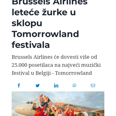
Brussels Airlines
AVIOPEDIA
leteće žurke u
sklopu
SPECIJAL
Tomorrowland
FOTO PRIČA
festivala
TEMA
Brussels Airlines će dovesti više od
25.000 posetilaca na najveći muzički
festival u Belgiji - Tomorrowland
AGENT
Search
for: