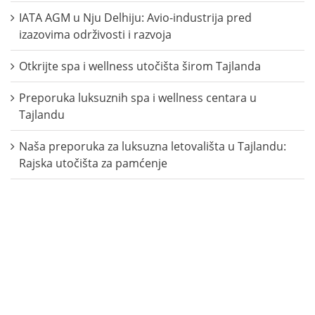
IATA AGM u Nju Delhiju: Avio-industrija pred
izazovima održivosti i razvoja
Otkrijte spa i wellness utočišta širom Tajlanda
Preporuka luksuznih spa i wellness centara u
Tajlandu
Naša preporuka za luksuzna letovališta u Tajlandu:
Rajska utočišta za pamćenje