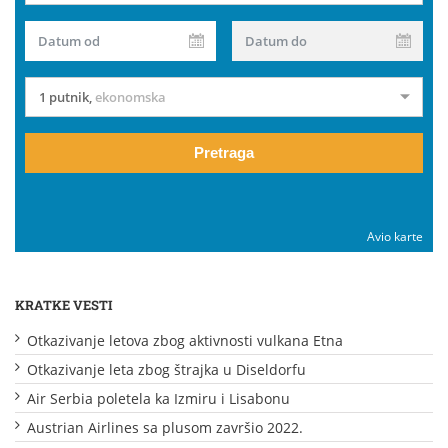
Datum od
Datum do
1 putnik
,
ekonomska
Pretraga
Avio karte
KRATKE VESTI
Otkazivanje letova zbog aktivnosti vulkana Etna
Otkazivanje leta zbog štrajka u Diseldorfu
Air Serbia poletela ka Izmiru i Lisabonu
Austrian Airlines sa plusom završio 2022.