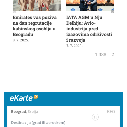
Emirates vas poziva
IATA AGM u Nju
Veš
na dan regrutacije
Delhiju: Avio-
u b
kabinskog osoblja u
industrija pred
ras
Beogradu
izazovima održivosti
19. 
i razvoja
8. 7. 2025.
7. 7. 2025.
1.388
|
2
BEG
Beograd
,
Srbija
Destinacija (grad ili aerodrom)