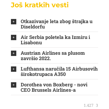
Još kratkih vesti
Otkazivanje leta zbog štrajka u
Diseldorfu
Air Serbia poletela ka Izmiru i
Lisabonu
Austrian Airlines sa plusom
završio 2022.
Lufthansa naručila 15 Airbusovih
širokotrupaca A350
Dorothea von Boxberg - novi
CEO Brussels Airlines-a
1.427
3