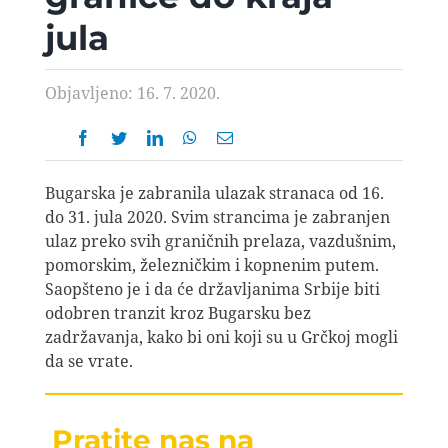
AVIOPEDIA
jula
SPECIJAL
Objavljeno: 16. 7. 2020.
FOTO PRIČA
Bugarska je zabranila ulazak stranaca od 16.
TEMA
do 31. jula 2020. Svim strancima je zabranjen
ulaz preko svih graničnih prelaza, vazdušnim,
pomorskim, železničkim i kopnenim putem.
AGENT
Saopšteno je i da će državljanima Srbije biti
odobren tranzit kroz Bugarsku bez
zadržavanja, kako bi oni koji su u Grčkoj mogli
Search
da se vrate.
for:
Pratite nas na