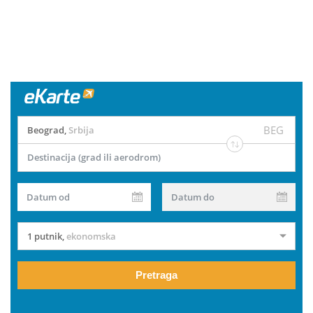
BEG
Beograd
,
Srbija
Destinacija (grad ili aerodrom)
Datum od
Datum do
1 putnik
,
ekonomska
Pretraga