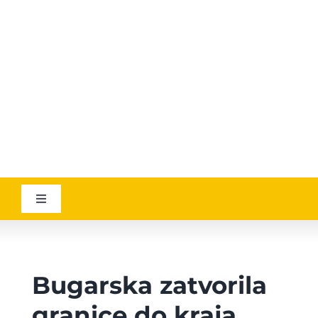
YOUTUBE
AVIATICANEWS
Toggle
Navigation
VESTI
Bugarska zatvorila
GEOGRAPHICA
granice do kraja