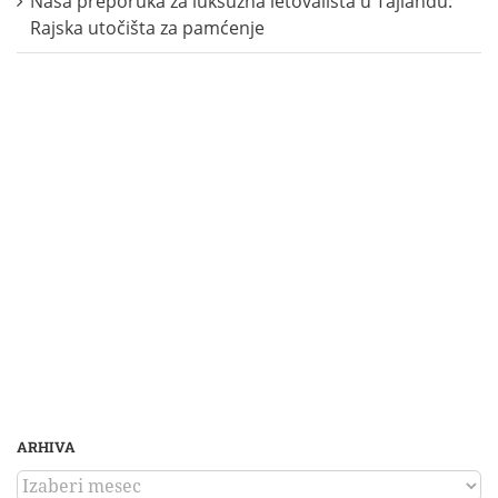
Naša preporuka za luksuzna letovališta u Tajlandu:
Rajska utočišta za pamćenje
ARHIVA
ARHIVA