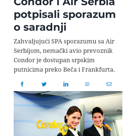
Condor i Air Serbia
AVIOPEDIA
potpisali sporazum
o saradnji
SPECIJAL
Zahvaljujući SPA sporazumu sa Air
FOTO PRIČA
Serbijom, nemački avio prevoznik
Condor je dostupan srpskim
TEMA
putnicima preko Beča i Frankfurta.
AGENT
Search
for: