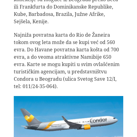
ili Frankfurta do Dominikanske Republike,
Kube, Barbadosa, Brazila, Južne Afrike,
Sejšela, Kenije.
Najniža povratna karta do Rio de Žaneira
tokom ovog leta može da se kupi već od 560
evra. Do Havane povratna karta košta od 700
evra, a do veoma atraktivne Namibije 650
evra. Karte se mogu kupiti u svim ovlašćenim
turističkim agencijam, u predstavništvu
Condora u Beogradu (ulica Svetog Save 12/I,
tel: 011/24-35-064).