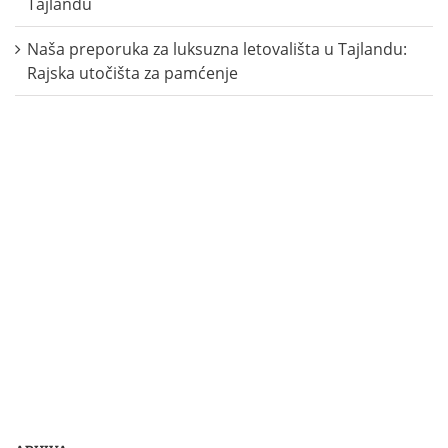
Tajlandu
Naša preporuka za luksuzna letovališta u Tajlandu:
Rajska utočišta za pamćenje