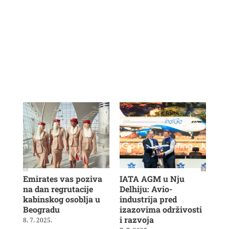
Emirates vas poziva
IATA AGM u Nju
Veš
na dan regrutacije
Delhiju: Avio-
u b
kabinskog osoblja u
industrija pred
ras
Beogradu
izazovima održivosti
19. 
i razvoja
8. 7. 2025.