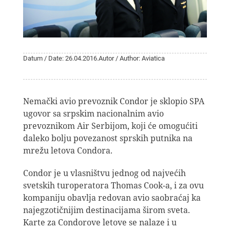
Datum / Date: 26.04.2016.
Autor / Author: Aviatica
Nemački avio prevoznik Condor je sklopio SPA
ugovor sa srpskim nacionalnim avio
prevoznikom Air Serbijom, koji će omogućiti
daleko bolju povezanost sprskih putnika na
mrežu letova Condora.
Condor je u vlasništvu jednog od najvećih
svetskih turoperatora Thomas Cook-a, i za ovu
kompaniju obavlja redovan avio saobraćaj ka
najegzotičnijim destinacijama širom sveta.
Karte za Condorove letove se nalaze i u