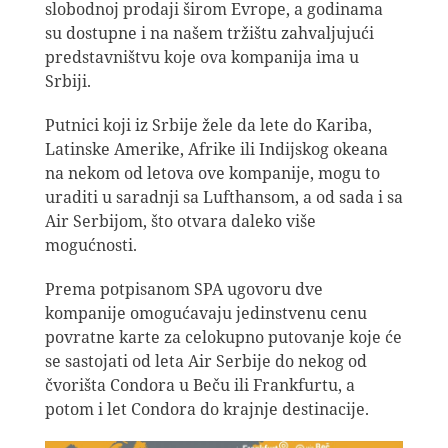
slobodnoj prodaji širom Evrope, a godinama
su dostupne i na našem tržištu zahvaljujući
predstavništvu koje ova kompanija ima u
Srbiji.
Putnici koji iz Srbije žele da lete do Kariba,
Latinske Amerike, Afrike ili Indijskog okeana
na nekom od letova ove kompanije, mogu to
uraditi u saradnji sa Lufthansom, a od sada i sa
Air Serbijom, što otvara daleko više
mogućnosti.
Prema potpisanom SPA ugovoru dve
kompanije omogućavaju jedinstvenu cenu
povratne karte za celokupno putovanje koje će
se sastojati od leta Air Serbije do nekog od
čvorišta Condora u Beču ili Frankfurtu, a
potom i let Condora do krajnje destinacije.