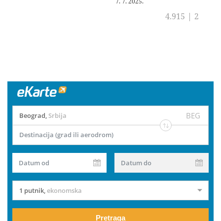
7. 7. 2025.
4.915
|
2
BEG
Beograd
,
Srbija
Destinacija (grad ili aerodrom)
Datum od
Datum do
1 putnik
,
ekonomska
Pretraga