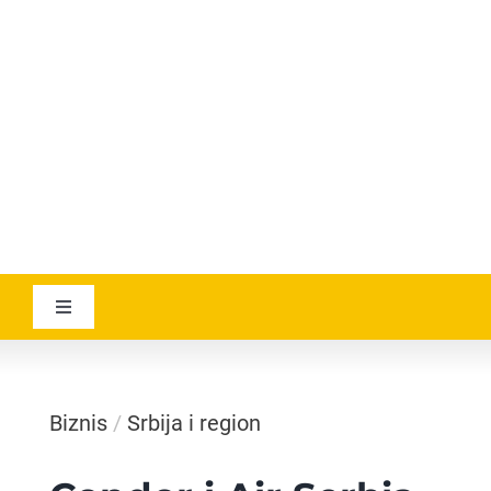
YOUTUBE
AVIATICANEWS
Toggle
Navigation
VESTI
Biznis
/
Srbija i region
GEOGRAPHICA