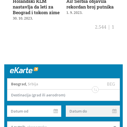
Holandski KLM
Air Serbia objavila
Air
nastavlja da leti za
rekordan broj putnika
pot
Beograd i tokom zime
sh
1. 9. 2023.
30. 10. 2023.
4. 8
2.544
|
1
BEG
Beograd
,
Srbija
Destinacija (grad ili aerodrom)
Datum od
Datum do
1 putnik
,
ekonomska