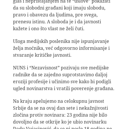
glas i nepristajanjem na te “uslove” pokazati
da su slobodni građani koji imaju slobodu,
pravo i obavezu da ljudima, pre svega,
prenesu istinu. A sloboda je i da javnosti
kažete i ono što vlast ne želi čuti.
Uloga medijskih poslenika nije ispunjavanje
želja moćnika, već odgovorno informisanje i
stvaranje kritičke javnosti.
NUNS i “Nezavisnost” pozivaju sve medijske
radnike da se zajedno suprotstavimo daljoj
eroziji profesije i učinimo sve kako bi podigli
ugled novinarstva i vratili poverenje građana.
Na kraju apelujemo na celokupnu javnost
Srbije da se na ovaj dan sete i nekažnjivosti
zločina protiv novinara: 23 godina nije bilo
dovoljno da se otkrije ko je ubio novinarku
Dadu Vujasinović, da se ni posle 18 godina ne