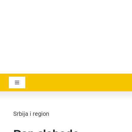
YOUTUBE
AVIATICANEWS
Toggle
Navigation
VESTI
Srbija i region
GEOGRAPHICA