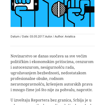
Datum / Date: 03.05.2017.
Autor / Author: Aviatica
Novinarstvo se danas suočava sa sve većim
političkim i ekonomskim pritiscima, cenzurom
i autocenzurom, nesigurnošću rada,
ugrožavanjem bezbednosti, nedostatakom
profesionalne obuke, rodnom
neravnopravnošću, kršenjem autorskih prava
i mnogo čime još što nije za pohvalu, naprotiv.
U izveštaju Reportera bez granica, Srbija je u