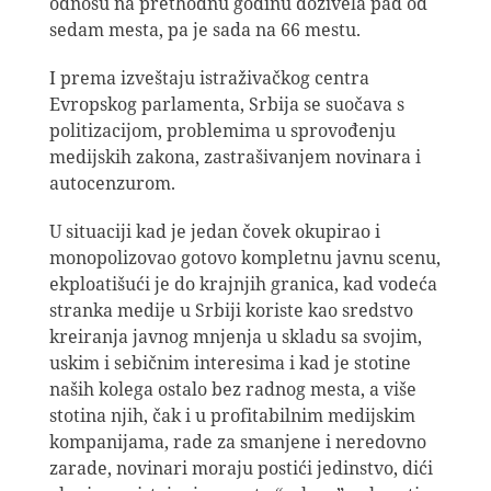
odnosu na prethodnu godinu doživela pad od
sedam mesta, pa je sada na 66 mestu.
I prema izveštaju istraživačkog centra
Evropskog parlamenta, Srbija se suočava s
politizacijom, problemima u sprovođenju
medijskih zakona, zastrašivanjem novinara i
autocenzurom.
U situaciji kad je jedan čovek okupirao i
monopolizovao gotovo kompletnu javnu scenu,
ekploatišući je do krajnjih granica, kad vodeća
stranka medije u Srbiji koriste kao sredstvo
kreiranja javnog mnjenja u skladu sa svojim,
uskim i sebičnim interesima i kad je stotine
naših kolega ostalo bez radnog mesta, a više
stotina njih, čak i u profitabilnim medijskim
kompanijama, rade za smanjene i neredovno
zarade, novinari moraju postići jedinstvo, dići