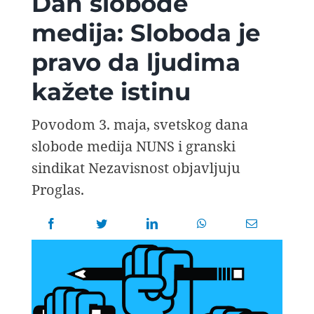
Dan slobode
AVIOPEDIA
medija: Sloboda je
pravo da ljudima
SPECIJAL
kažete istinu
FOTO PRIČA
Povodom 3. maja, svetskog dana
slobode medija NUNS i granski
TEMA
sindikat Nezavisnost objavljuju
Proglas.
AGENT
Search
for: