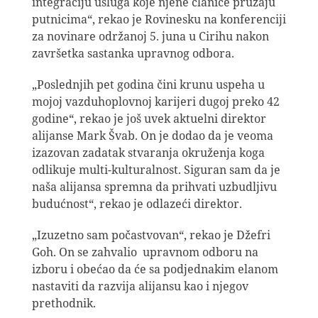
integraciju usluga koje njene članice pružaju
putnicima“, rekao je Rovinesku na konferenciji
za novinare održanoj 5. juna u Cirihu nakon
završetka sastanka upravnog odbora.
„Poslednjih pet godina čini krunu uspeha u
mojoj vazduhoplovnoj karijeri dugoj preko 42
godine“, rekao je još uvek aktuelni direktor
alijanse Mark Švab. On je dodao da je veoma
izazovan zadatak stvaranja okruženja koga
odlikuje multi-kulturalnost. Siguran sam da je
naša alijansa spremna da prihvati uzbudljivu
budućnost“, rekao je odlazeći direktor.
„Izuzetno sam počastvovan“, rekao je Džefri
Goh. On se zahvalio upravnom odboru na
izboru i obećao da će sa podjednakim elanom
nastaviti da razvija alijansu kao i njegov
prethodnik.