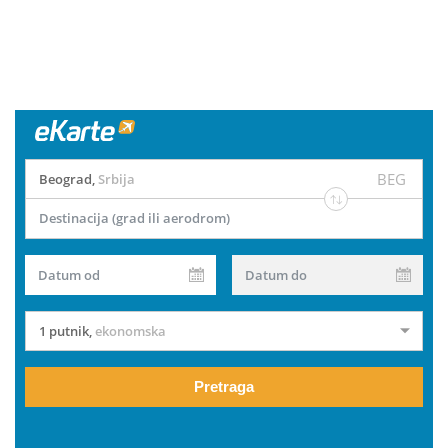
BEG
Beograd
,
Srbija
Destinacija (grad ili aerodrom)
Datum od
Datum do
1 putnik
,
ekonomska
Pretraga