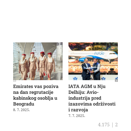
Emirates vas poziva
IATA AGM u Nju
Veš
na dan regrutacije
Delhiju: Avio-
u b
kabinskog osoblja u
industrija pred
ras
Beogradu
izazovima održivosti
19. 
i razvoja
8. 7. 2025.
7. 7. 2025.
4.175
|
2