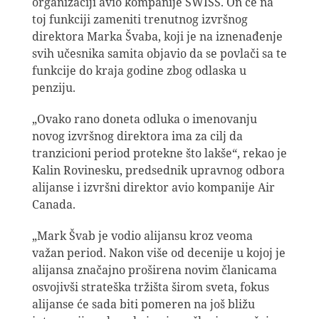
organizaciji avio kompanije SWISS. On će na
toj funkciji zameniti trenutnog izvršnog
direktora Marka Švaba, koji je na iznenađenje
svih učesnika samita objavio da se povlači sa te
funkcije do kraja godine zbog odlaska u
penziju.
„Ovako rano doneta odluka o imenovanju
novog izvršnog direktora ima za cilj da
tranzicioni period protekne što lakše“, rekao je
Kalin Rovinesku, predsednik upravnog odbora
alijanse i izvršni direktor avio kompanije Air
Canada.
„Mark Švab je vodio alijansu kroz veoma
važan period. Nakon više od decenije u kojoj je
alijansa značajno proširena novim članicama
osvojivši strateška tržišta širom sveta, fokus
alijanse će sada biti pomeren na još bližu