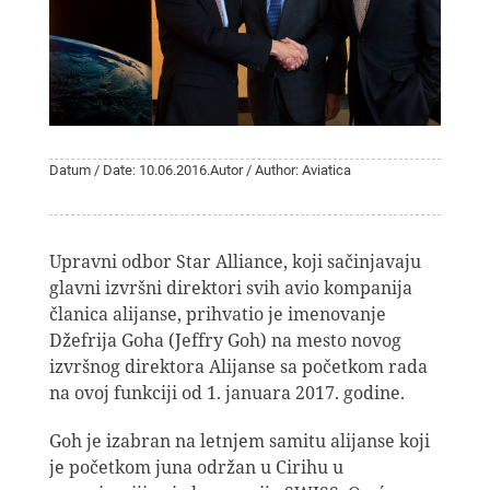
Datum / Date: 10.06.2016.
Autor / Author: Aviatica
Upravni odbor Star Alliance, koji sačinjavaju
glavni izvršni direktori svih avio kompanija
članica alijanse, prihvatio je imenovanje
Džefrija Goha (Jeffry Goh) na mesto novog
izvršnog direktora Alijanse sa početkom rada
na ovoj funkciji od 1. januara 2017. godine.
Goh je izabran na letnjem samitu alijanse koji
je početkom juna održan u Cirihu u