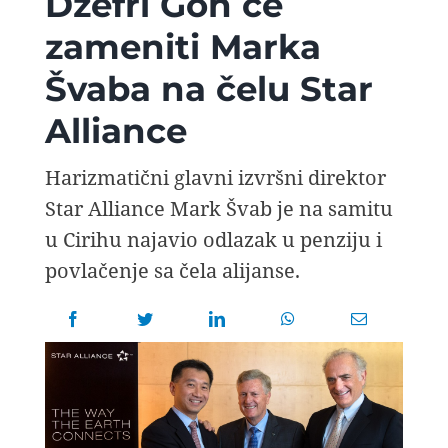
Džefri Goh će
AVIOPEDIA
zameniti Marka
Švaba na čelu Star
SPECIJAL
Alliance
FOTO PRIČA
Harizmatični glavni izvršni direktor
Star Alliance Mark Švab je na samitu
TEMA
u Cirihu najavio odlazak u penziju i
povlačenje sa čela alijanse.
AGENT
Search
for: