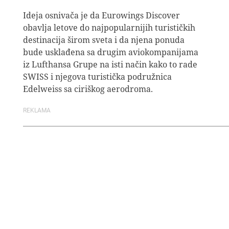
Ideja osnivača je da Eurowings Discover
obavlja letove do najpopularnijih turističkih
destinacija širom sveta i da njena ponuda
bude usklađena sa drugim aviokompanijama
iz Lufthansa Grupe na isti način kako to rade
SWISS i njegova turistička podružnica
Edelweiss sa ciriškog aerodroma.
REKLAMA