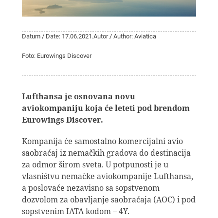
Datum / Date: 17.06.2021.
Autor / Author: Aviatica
Foto: Eurowings Discover
Lufthansa je osnovana novu
aviokompaniju koja će leteti pod brendom
Eurowings Discover.
Kompanija će samostalno komercijalni avio
saobraćaj iz nemačkih gradova do destinacija
za odmor širom sveta. U potpunosti je u
vlasništvu nemačke aviokompanije Lufthansa,
a poslovaće nezavisno sa sopstvenom
dozvolom za obavljanje saobraćaja (AOC) i pod
sopstvenim IATA kodom – 4Y.