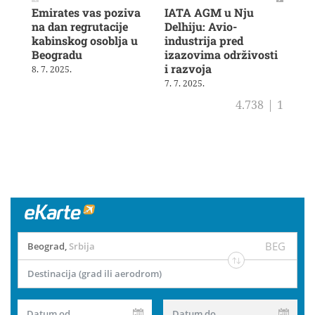
Emirates vas poziva
IATA AGM u Nju
Veš
na dan regrutacije
Delhiju: Avio-
u b
kabinskog osoblja u
industrija pred
ras
Beogradu
izazovima održivosti
19. 
i razvoja
8. 7. 2025.
7. 7. 2025.
4.738
|
1
BEG
Beograd
,
Srbija
Destinacija (grad ili aerodrom)
Datum od
Datum do