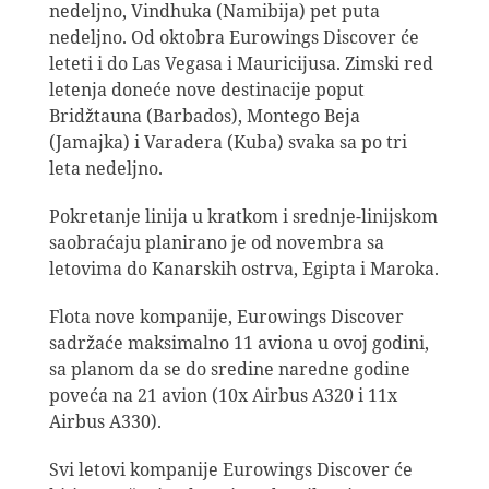
nedeljno, Vindhuka (Namibija) pet puta
nedeljno. Od oktobra Eurowings Discover će
leteti i do Las Vegasa i Mauricijusa. Zimski red
letenja doneće nove destinacije poput
Bridžtauna (Barbados), Montego Beja
(Jamajka) i Varadera (Kuba) svaka sa po tri
leta nedeljno.
Pokretanje linija u kratkom i srednje-linijskom
saobraćaju planirano je od novembra sa
letovima do Kanarskih ostrva, Egipta i Maroka.
Flota nove kompanije, Eurowings Discover
sadržaće maksimalno 11 aviona u ovoj godini,
sa planom da se do sredine naredne godine
poveća na 21 avion (10x Airbus A320 i 11x
Airbus A330).
Svi letovi kompanije Eurowings Discover će