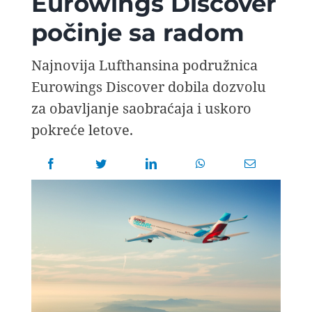
Eurowings Discover
AVIOPEDIA
počinje sa radom
SPECIJAL
Najnovija Lufthansina podružnica
Eurowings Discover dobila dozvolu
FOTO PRIČA
za obavljanje saobraćaja i uskoro
pokreće letove.
TEMA
AGENT
Search
for: