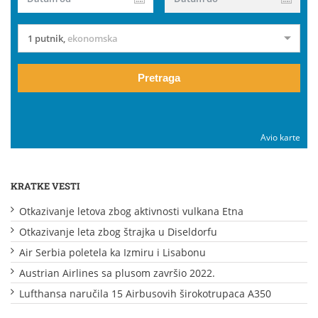
1 putnik
,
ekonomska
Pretraga
Avio karte
KRATKE VESTI
Otkazivanje letova zbog aktivnosti vulkana Etna
Otkazivanje leta zbog štrajka u Diseldorfu
Air Serbia poletela ka Izmiru i Lisabonu
Austrian Airlines sa plusom završio 2022.
Lufthansa naručila 15 Airbusovih širokotrupaca A350