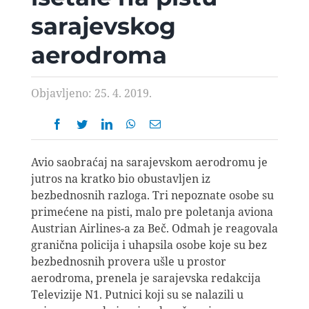
AVIOPEDIA
sarajevskog
aerodroma
SPECIJAL
Objavljeno: 25. 4. 2019.
FOTO PRIČA
TEMA
Avio saobraćaj na sarajevskom aerodromu je
jutros na kratko bio obustavljen iz
AGENT
bezbednosnih razloga. Tri nepoznate osobe su
primećene na pisti, malo pre poletanja aviona
Austrian Airlines-a za Beč. Odmah je reagovala
Search
granična policija i uhapsila osobe koje su bez
for:
bezbednosnih provera ušle u prostor
aerodroma, prenela je sarajevska redakcija
Televizije N1. Putnici koji su se nalazili u