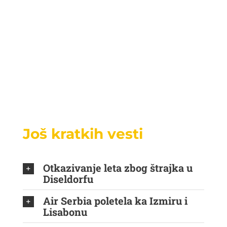
Još kratkih vesti
Otkazivanje leta zbog štrajka u
Diseldorfu
Air Serbia poletela ka Izmiru i
Lisabonu