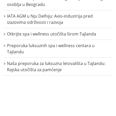
osoblja u Beogradu
IATA AGM u Nju Delhiju: Avio-industrija pred
izazovima održivosti i razvoja
Otkrijte spa i wellness utočišta širom Tajlanda
Preporuka luksuznih spa i wellness centara u
Tajlandu
Naša preporuka za luksuzna letovališta u Tajlandu:
Rajska utočišta za pamćenje