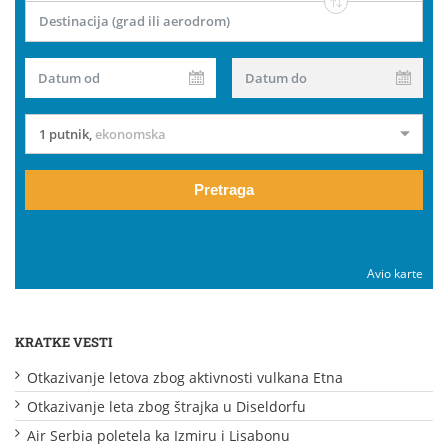
Destinacija (grad ili aerodrom)
Datum od
Datum do
1 putnik
,
ekonomska
Pretraga
Avio karte
KRATKE VESTI
Otkazivanje letova zbog aktivnosti vulkana Etna
Otkazivanje leta zbog štrajka u Diseldorfu
Air Serbia poletela ka Izmiru i Lisabonu