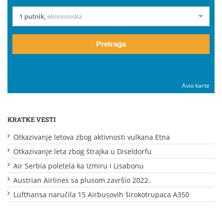
1 putnik
,
ekonomska
Pretraga
Avio karte
KRATKE VESTI
Otkazivanje letova zbog aktivnosti vulkana Etna
Otkazivanje leta zbog štrajka u Diseldorfu
Air Serbia poletela ka Izmiru i Lisabonu
Austrian Airlines sa plusom završio 2022.
Lufthansa naručila 15 Airbusovih širokotrupaca A350