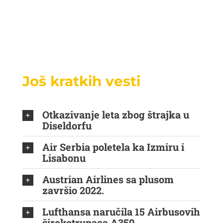
Još kratkih vesti
Otkazivanje leta zbog štrajka u
Diseldorfu
Air Serbia poletela ka Izmiru i
Lisabonu
Austrian Airlines sa plusom
završio 2022.
Lufthansa naručila 15 Airbusovih
širokotrupaca A350