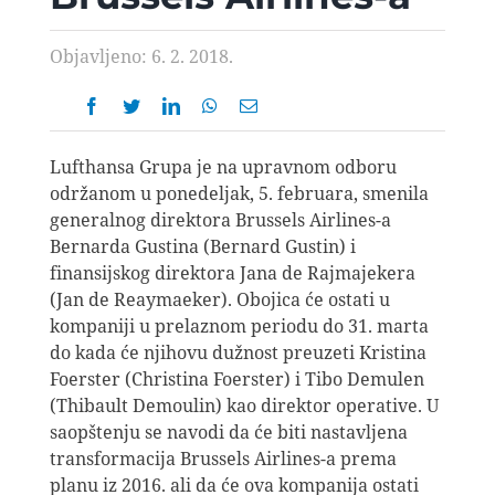
AVIOPEDIA
Objavljeno: 6. 2. 2018.
SPECIJAL
FOTO PRIČA
Lufthansa Grupa je na upravnom odboru
održanom u ponedeljak, 5. februara, smenila
generalnog direktora Brussels Airlines-a
TEMA
Bernarda Gustina (Bernard Gustin) i
finansijskog direktora Jana de Rajmajekera
(Jan de Reaymaeker). Obojica će ostati u
AGENT
kompaniji u prelaznom periodu do 31. marta
do kada će njihovu dužnost preuzeti Kristina
Search
Foerster (Christina Foerster) i Tibo Demulen
for:
(Thibault Demoulin) kao direktor operative. U
saopštenju se navodi da će biti nastavljena
transformacija Brussels Airlines-a prema
planu iz 2016. ali da će ova kompanija ostati