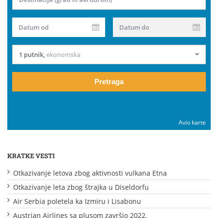
Datum od
Datum do
1 putnik
,
ekonomska
Pretraga
Avio karte
KRATKE VESTI
Otkazivanje letova zbog aktivnosti vulkana Etna
Otkazivanje leta zbog štrajka u Diseldorfu
Air Serbia poletela ka Izmiru i Lisabonu
Austrian Airlines sa plusom završio 2022.