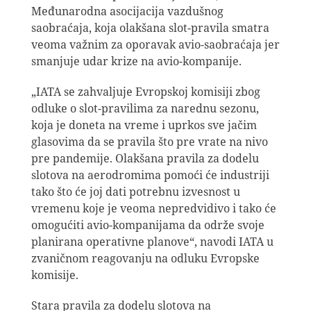
Međunarodna asocijacija vazdušnog
saobraćaja, koja olakšana slot-pravila smatra
veoma važnim za oporavak avio-saobraćaja jer
smanjuje udar krize na avio-kompanije.
„IATA se zahvaljuje Evropskoj komisiji zbog
odluke o slot-pravilima za narednu sezonu,
koja je doneta na vreme i uprkos sve jačim
glasovima da se pravila što pre vrate na nivo
pre pandemije. Olakšana pravila za dodelu
slotova na aerodromima pomoći će industriji
tako što će joj dati potrebnu izvesnost u
vremenu koje je veoma nepredvidivo i tako će
omogućiti avio-kompanijama da održe svoje
planirana operativne planove“, navodi IATA u
zvaničnom reagovanju na odluku Evropske
komisije.
Stara pravila za dodelu slotova na