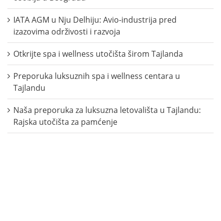
IATA AGM u Nju Delhiju: Avio-industrija pred
izazovima održivosti i razvoja
Otkrijte spa i wellness utočišta širom Tajlanda
Preporuka luksuznih spa i wellness centara u
Tajlandu
Naša preporuka za luksuzna letovališta u Tajlandu:
Rajska utočišta za pamćenje