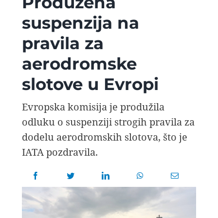
Produžena
AVIOPEDIA
suspenzija na
pravila za
SPECIJAL
aerodromske
FOTO PRIČA
slotove u Evropi
TEMA
Evropska komisija je produžila
odluku o suspenziji strogih pravila za
dodelu aerodromskih slotova, što je
AGENT
IATA pozdravila.
Search
for: