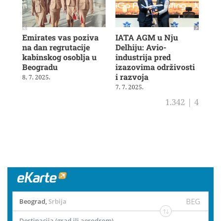
Emirates vas poziva
IATA AGM u Nju
Veš
na dan regrutacije
Delhiju: Avio-
u b
kabinskog osoblja u
industrija pred
ras
Beogradu
izazovima održivosti
19. 
i razvoja
8. 7. 2025.
7. 7. 2025.
1.342
|
4
BEG
Beograd
,
Srbija
Destinacija (grad ili aerodrom)