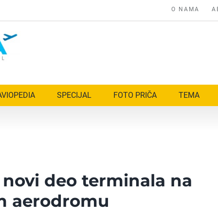
O NAMA
A
AVIOPEDIA
SPECIJAL
FOTO PRIČA
TEMA
 novi deo terminala na
m aerodromu