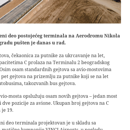
eni deo postojećeg terminala na Aerodromu Nikola
gradu pušten je danas u rad.
tova, čekaonica za putnike za ukrcavanje na let,
apacitetima C prolaza na Terminalu 2 beogradskog
Osim osam standardnih gejtova sa avio-mostovima
 pet gejtova na prizemlju za putnike koji se na let
tobusima, takozvanih bus gejtova.
avio-mosta opslužuju osam novih gejtova – jedan most
 i dve pozicije za avione. Ukupan broj gejtova na C
 je 19.
i deo terminala projektovan je u skladu sa
 matične kompanije VINCI Airports, u pogledu