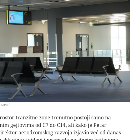
ešović
rostor tranzitne zone trenutno postoji samo na
im gejtovima od C7 do C14, ali kako je Petar
irektor aerodromskog razvoja izjavio već od danas
e sklanjaju i zidovi i pregrade na starim gejtovima,