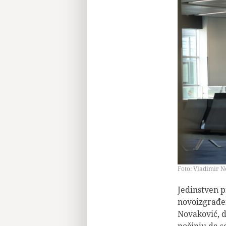
Foto: Vladimir N
Jedinstven p
novoizgrađen
Novaković, d
počinju da s