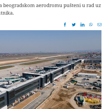
na beogradskom aerodromu pušteni u rad uz
tnika.