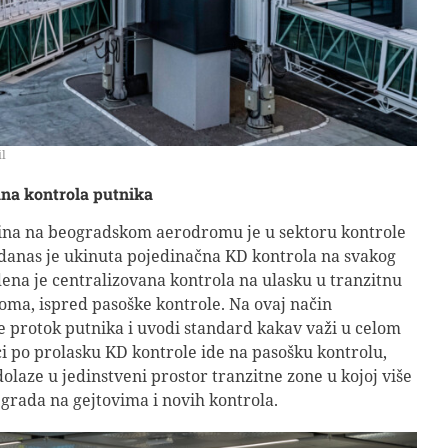
l
ana kontrola putnika
ina na beogradskom aerodromu je u sektoru kontrole
danas je ukinuta pojedinačna KD kontrola na svakog
dena je centralizovana kontrola na ulasku u tranzitnu
ma, ispred pasoške kontrole. Na ovaj način
e protok putnika i uvodi standard kakav važi u celom
ci po prolasku KD kontrole ide na pasošku kontrolu,
olaze u jedinstveni prostor tranzitne zone u kojoj više
egrada na gejtovima i novih kontrola.