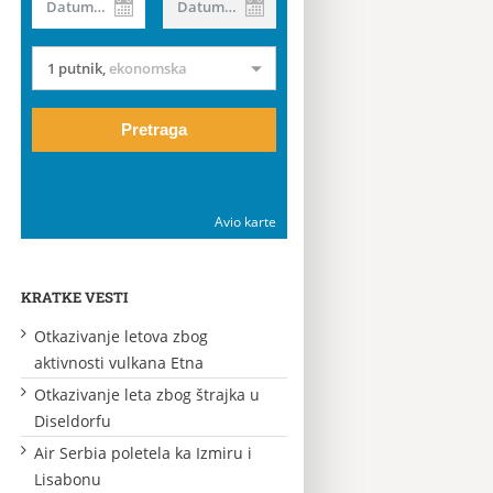
Datum od
Datum do
1 putnik
,
ekonomska
Pretraga
Avio karte
KRATKE VESTI
Otkazivanje letova zbog
aktivnosti vulkana Etna
Otkazivanje leta zbog štrajka u
Diseldorfu
Air Serbia poletela ka Izmiru i
Lisabonu