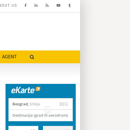
BOUT US
AGENT
BEG
Beograd
,
Srbija
Destinacija (grad ili aerodrom)