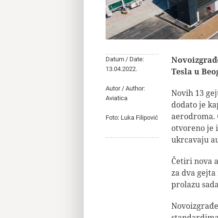
Novoizgrađ
Datum / Date:
13.04.2022.
Tesla u Beo
Autor / Author:
Novih 13 gej
Aviatica
dodato je k
aerodroma. 
Foto: Luka Filipović
otvoreno je i
ukrcavaju au
Četiri nova 
za dva gejta
prolazu sada
Novoizgrađen
standardima