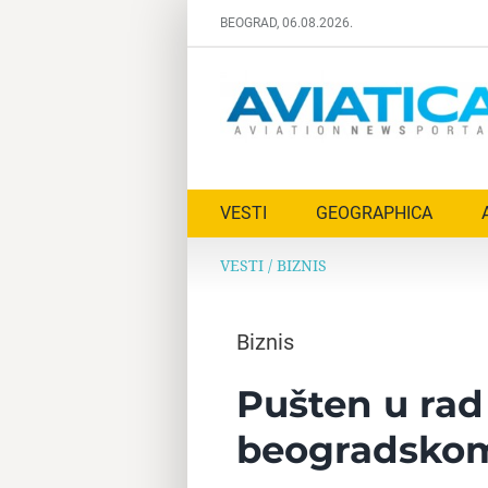
Skip
BEOGRAD, 06.08.2026.
to
content
VESTI
GEOGRAPHICA
VESTI
/
BIZNIS
Biznis
Pušten u rad
beogradsko