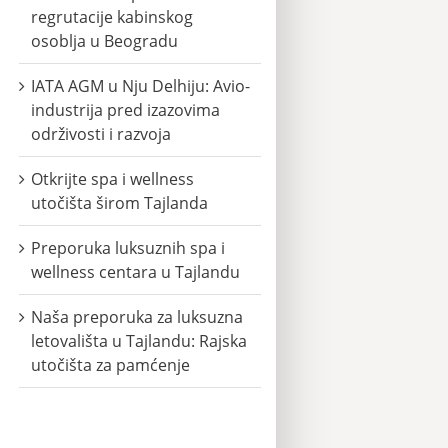
regrutacije kabinskog
osoblja u Beogradu
IATA AGM u Nju Delhiju: Avio-
industrija pred izazovima
održivosti i razvoja
Otkrijte spa i wellness
utočišta širom Tajlanda
Preporuka luksuznih spa i
wellness centara u Tajlandu
Naša preporuka za luksuzna
letovališta u Tajlandu: Rajska
utočišta za pamćenje