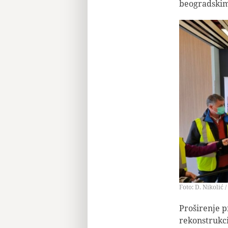
beogradski
Foto: D. Nikolić /
Proširenje p
rekonstrukci