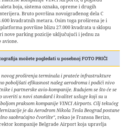
paleta boja, sistema oznaka, opreme i drugih
terijera. Bruto površina novoigrađenog dela C
3.600 kvadratnih metara. Osim toga proširena je i
platforma površine blizu 27.000 kvadrata u sklopu
iri nove parking pozicije uključujući i jednu za
 avione.
tografija možete pogledati u posebnoj FOTO PRIČI
novog proširenja terminala i prateće infrastrukture
mo poboljšati efikasnost našeg aerodroma i podići nivo
nike i partnerske avio-kompanije. Radujem se što će se
no uveriti u novi standard i kvalitet usluge koji su u
jboljom praksom kompanije VINCI Airports. Cilj tekućeg
ernizacije je da Aerodrom Nikola Tesla Beograd postane
lno saobraćajno čvorište“
, rekao je Fransoa Berizo,
rektor kompanije Belgrade Airport koja upravlja