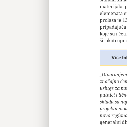
materijala, 
elemenata en
prolaza je 1
pripadajuća 
koje su i čet
širokotrupne
Više fo
„Otvaranjem 
značajno će
usluge za put
putnici i lič
skladu sa na
projekta mod
novo regiona
generalni di