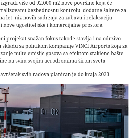
e izgradi više od 92.000 m2 nove površine koja će
tralizovanu bezbednosnu kontrolu, dodatne šaltere za
na let, niz novih sadržaja za zabavu i relaksaciju
 i nove ugostiteljske i komercijalne prostore.
ni projekat snažan fokus takođe stavlja i na održivo
u skladu sa politikom kompanije VINCI Airports koja za
tizanje nulte emisije gasova sa efektom staklene bašte
dine na svim svojim aerodromima širom sveta.
avršetak svih radova planiran je do kraja 2023.