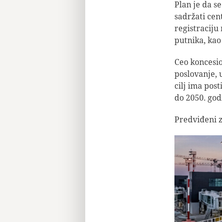
Plan je da s
sadržati cen
registraciju 
putnika, kao
Ceo koncesio
poslovanje, 
cilj ima pos
do 2050. go
Predviđeni z