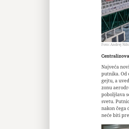
Foto: Andrej Nihi
Centralizov
Najveća nov
putnika. Od 
gejtu, a uve
zonu aerodro
poboljšava s
svetu. Putni
nakon čega d
neće biti pr