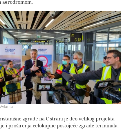
m aerodromom.
 Aviatica
ristanišne zgrade na C strani je deo velikog projekta
je i proširenja celokupne postojeće zgrade terminala.