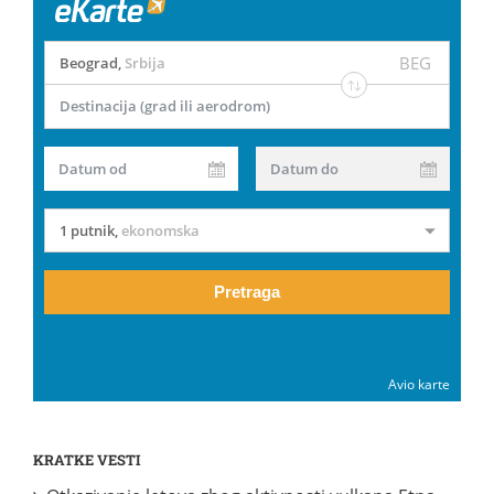
BEG
Beograd
,
Srbija
Destinacija (grad ili aerodrom)
Datum od
Datum do
1 putnik
,
ekonomska
Pretraga
Avio karte
KRATKE VESTI