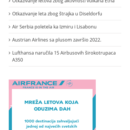
Otkazivanje letova zbog aktivnosti vulkana Etna
Otkazivanje leta zbog štrajka u Diseldorfu
Air Serbia poletela ka Izmiru i Lisabonu
Austrian Airlines sa plusom završio 2022.
Lufthansa naručila 15 Airbusovih širokotrupaca
A350