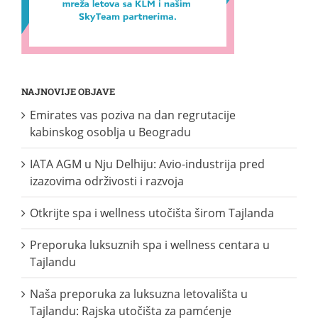
NAJNOVIJE OBJAVE
Emirates vas poziva na dan regrutacije
kabinskog osoblja u Beogradu
IATA AGM u Nju Delhiju: Avio-industrija pred
izazovima održivosti i razvoja
Otkrijte spa i wellness utočišta širom Tajlanda
Preporuka luksuznih spa i wellness centara u
Tajlandu
Naša preporuka za luksuzna letovališta u
Tajlandu: Rajska utočišta za pamćenje