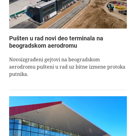
Pušten u rad novi deo terminala na
beogradskom aerodromu
Novoizgrađeni gejtovi na beogradskom
aerodromu pušteni u rad uz bitne izmene protoka
putnika.