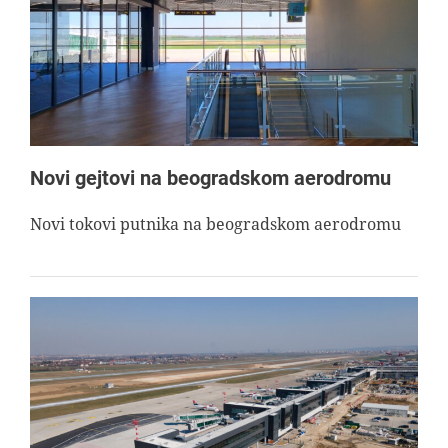
AVIOPEDIA
SPECIJAL
FOTO PRIČA
Novi gejtovi na beogradskom aerodromu
TEMA
Novi tokovi putnika na beogradskom aerodromu
AGENT
Search
for: