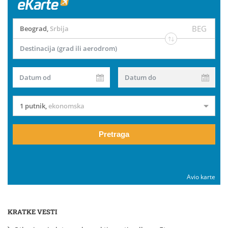
BEG
Beograd
,
Srbija
Destinacija (grad ili aerodrom)
Datum od
Datum do
1 putnik
,
ekonomska
Pretraga
Avio karte
KRATKE VESTI