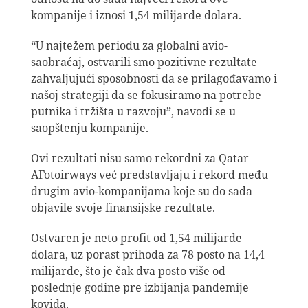
kompanije i iznosi 1,54 milijarde dolara.
“U najtežem periodu za globalni avio-
saobraćaj, ostvarili smo pozitivne rezultate
zahvaljujući sposobnosti da se prilagođavamo i
našoj strategiji da se fokusiramo na potrebe
putnika i tržišta u razvoju”, navodi se u
saopštenju kompanije.
Ovi rezultati nisu samo rekordni za Qatar
AFotoirways već predstavljaju i rekord među
drugim avio-kompanijama koje su do sada
objavile svoje finansijske rezultate.
Ostvaren je neto profit od 1,54 milijarde
dolara, uz porast prihoda za 78 posto na 14,4
milijarde, što je čak dva posto više od
poslednje godine pre izbijanja pandemije
kovida.