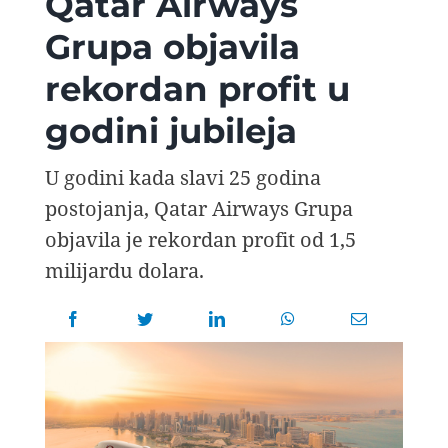
Qatar Airways
AVIOPEDIA
Grupa objavila
rekordan profit u
SPECIJAL
godini jubileja
FOTO PRIČA
U godini kada slavi 25 godina
postojanja, Qatar Airways Grupa
TEMA
objavila je rekordan profit od 1,5
milijardu dolara.
AGENT
Search
for: