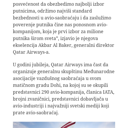
posvećenost da obezbedimo najbolji izbor
putnicima, održimo najviši standard
bezbednosti u avio-saobraćaju i da zaslužimo
poverenje putnika čine nas ponosnom avio-
kompanijom, koja je prvi izbor za milione
putnika širom sveta”, izjavio je njegova
ekselencija Akbar Al Baker, generalni direktor
Qatar Airways-a.
U godini jubileja, Qatar Airways ima čast da
organizuje generalnu skupštinu Međunarodne
asocijacije vazdušnog saobraćaja u svom
matičnom gradu Dohi, na kojoj su se okupili
predstavnici 290 avio-kompanija, članica IATA,
brojni zvaničnici, predstavnici dobavljača u
avio-industriji i najvažniji svetski mediji koji
prate avio-saobraćaj.