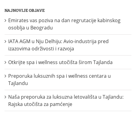
NAJNOVIJE OBJAVE
Emirates vas poziva na dan regrutacije kabinskog
osoblja u Beogradu
IATA AGM u Nju Delhiju: Avio-industrija pred
izazovima održivosti i razvoja
Otkrijte spa i wellness utočišta širom Tajlanda
Preporuka luksuznih spa i wellness centara u
Tajlandu
Naša preporuka za luksuzna letovališta u Tajlandu:
Rajska utočišta za pamćenje