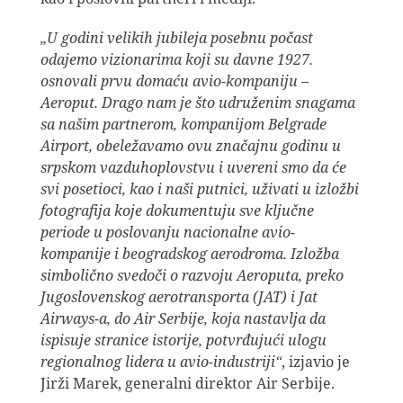
„U godini velikih jubileja posebnu počast
odajemo vizionarima koji su davne 1927.
osnovali prvu domaću avio-kompaniju –
Aeroput. Drago nam je što udruženim snagama
sa našim partnerom, kompanijom Belgrade
Airport, obeležavamo ovu značajnu godinu u
srpskom vazduhoplovstvu i uvereni smo da će
svi posetioci, kao i naši putnici, uživati u izložbi
fotografija koje dokumentuju sve ključne
periode u poslovanju nacionalne avio-
kompanije i beogradskog aerodroma. Izložba
simbolično svedoči o razvoju Aeroputa, preko
Jugoslovenskog aerotransporta (JAT) i Jat
Airways-a, do Air Serbije, koja nastavlja da
ispisuje stranice istorije, potvrđujući ulogu
regionalnog lidera u avio-industriji“
, izjavio je
Jirži Marek, generalni direktor Air Serbije.