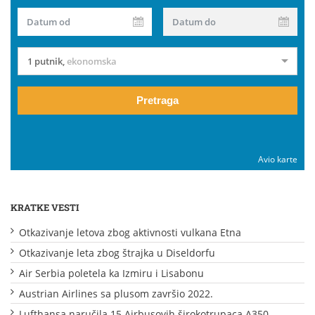
Datum od
Datum do
1 putnik
,
ekonomska
Pretraga
Avio karte
KRATKE VESTI
Otkazivanje letova zbog aktivnosti vulkana Etna
Otkazivanje leta zbog štrajka u Diseldorfu
Air Serbia poletela ka Izmiru i Lisabonu
Austrian Airlines sa plusom završio 2022.
Lufthansa naručila 15 Airbusovih širokotrupaca A350