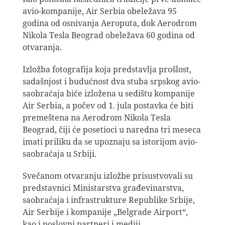
avio-kompanije, Air Serbia obeležava 95
godina od osnivanja Aeroputa, dok Aerodrom
Nikola Tesla Beograd obeležava 60 godina od
otvaranja.
Izložba fotografija koja predstavlja prošlost,
sadašnjost i budućnost dva stuba srpskog avio-
saobraćaja biće izložena u sedištu kompanije
Air Serbia, a počev od 1. jula postavka će biti
premeštena na Aerodrom Nikola Tesla
Beograd, čiji će posetioci u naredna tri meseca
imati priliku da se upoznaju sa istorijom avio-
saobraćaja u Srbiji.
Svečanom otvaranju izložbe prisustvovali su
predstavnici Ministarstva građevinarstva,
saobraćaja i infrastrukture Republike Srbije,
Air Serbije i kompanije „Belgrade Airport“,
kao i poslovni partneri i mediji.