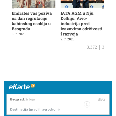
Emirates vas poziva
IATA AGM u Nju
Veš
na dan regrutacije
Delhiju: Avio-
u b
kabinskog osoblja u
industrija pred
ras
Beogradu
izazovima održivosti
19. 
i razvoja
8. 7. 2025.
7. 7. 2025.
3.372
|
3
BEG
Beograd
,
Srbija
Destinacija (grad ili aerodrom)