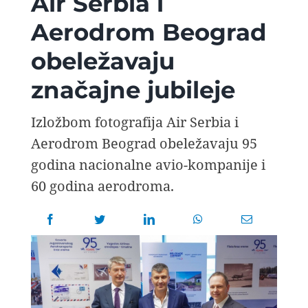
Air Serbia i
AVIOPEDIA
Aerodrom Beograd
obeležavaju
SPECIJAL
značajne jubileje
FOTO PRIČA
Izložbom fotografija Air Serbia i
Aerodrom Beograd obeležavaju 95
TEMA
godina nacionalne avio-kompanije i
60 godina aerodroma.
AGENT
Search
for: