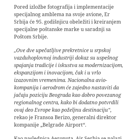
Pored izložbe fotografija i implementacije
specijalnog amblema na svoje avione, Er
Srbija će 95. godišnjicu obeležiti i kreiranjem
specijalne poštanske marke u saradnji sa
Poštom Srbije.
„Ove dve upečatljive prekretnice u srpskoj
vazduhoplovnoj industriji dokaz su uspešnog
spajanja tradicije i iskustva sa modernizacijom,
ekspanzijom i inovacijom, čak i u vrlo
izazovnim vremenima. Nacionalna avio-
kompanija i aerodrom će zajedno nastaviti da
jačaju poziciju Beograda kao dobro povezanog
regionalnog centra, kako bi dodatno potvrdili
ovaj deo Evrope kao poželjnu destinaciju“
,
rekao je Fransoa Berizo, generalni direktor
kompanije „Belgrade Airport“.
Kao naslednica Aeroputa, Air Serbia se nalazi