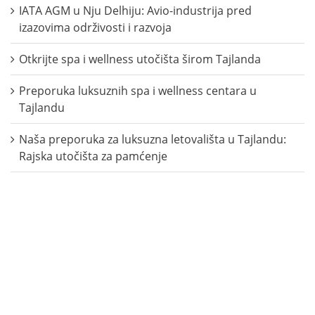
IATA AGM u Nju Delhiju: Avio-industrija pred
izazovima održivosti i razvoja
Otkrijte spa i wellness utočišta širom Tajlanda
Preporuka luksuznih spa i wellness centara u
Tajlandu
Naša preporuka za luksuzna letovališta u Tajlandu:
Rajska utočišta za pamćenje