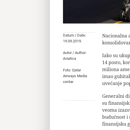
Nacionalna a
Datum / Date:
19.09.2019.
konsolidovani
Autor / Author:
Iako su ukup
Aviatica
14 posto, ko
miliona amer
Foto: Qatar
imao gubitak
Airways Media
centar
uvećanje pop
Generalni di
su finansijs
veoma izazov
budućnost i 
finansijsku 