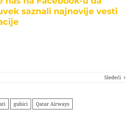
te nas na Facebook-u da
uvek saznali najnovije vesti
acije
Sledeći
ati
gubici
Qatar Airways