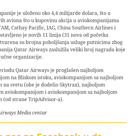
panije je uloženo oko 4,4 milijarde dolara, što u
ih aviona što u kupovinu akcija u aviokompanijama
ATAM, Cathay Pacific, IAG, China Southern Airlines i
ostavljeno je novih 11 linija (31 nova od početka
stvarena su brojna poboljšanja usluge putnicima zbog
anija Qatar Airways zaslužila veliki broj nagrada koje
ručne organizacije.
eriodu Qatar Airways je proglašen najboljom
jom na Bliskom istoku, aviokompanijom sa najboljom
m na svetu (obe je dodelio Skytrax), najboljom
om aviokompanijom i aviokompanijom sa najboljom
m (od strane TripAdvisor-a).
Airways Media centar