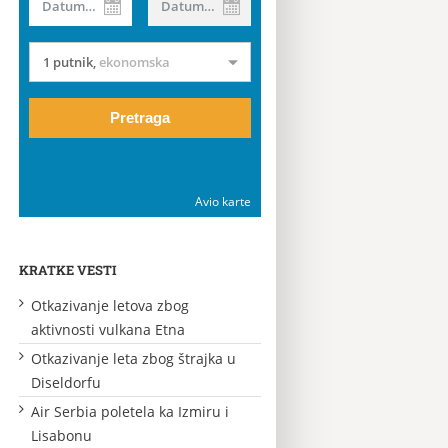
Datum od
Datum do
1 putnik
,
ekonomska
Pretraga
Avio karte
KRATKE VESTI
Otkazivanje letova zbog
aktivnosti vulkana Etna
Otkazivanje leta zbog štrajka u
Diseldorfu
Air Serbia poletela ka Izmiru i
Lisabonu