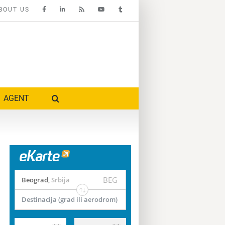
BOUT US
AGENT
BEG
Beograd
,
Srbija
Destinacija (grad ili aerodrom)