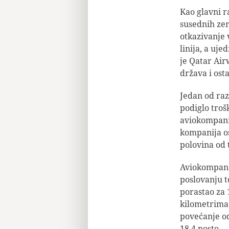
Kao glavni ra
susednih zem
otkazivanje 
linija, a uje
je Qatar Air
država i ost
Jedan od raz
podiglo troš
aviokompanij
kompanija os
polovina od 
Aviokompanij
poslovanju t
porastao za 
kilometrima 
povećanje od
18,4 posto.