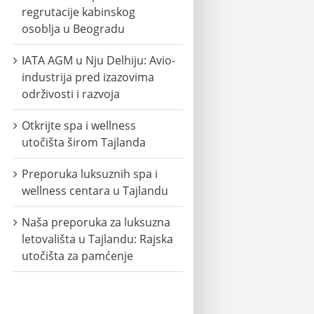
regrutacije kabinskog
osoblja u Beogradu
IATA AGM u Nju Delhiju: Avio-
industrija pred izazovima
održivosti i razvoja
Otkrijte spa i wellness
utočišta širom Tajlanda
Preporuka luksuznih spa i
wellness centara u Tajlandu
Naša preporuka za luksuzna
letovališta u Tajlandu: Rajska
utočišta za pamćenje