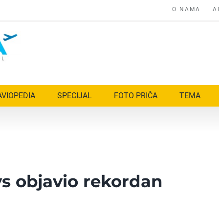
O NAMA
A
AVIOPEDIA
SPECIJAL
FOTO PRIČA
TEMA
s objavio rekordan