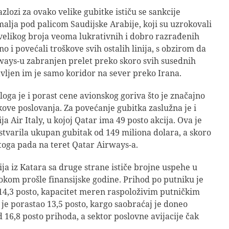
zlozi za ovako velike gubitke ističu se sankcije
alja pod palicom Saudijske Arabije, koji su uzrokovali
velikog broja veoma lukrativnih i dobro razrađenih
dno i povećali troškove svih ostalih linija, s obzirom da
ways-u zabranjen prelet preko skoro svih susednih
avljen im je samo koridor na sever preko Irana.
loga je i porast cene avionskog goriva što je značajno
kove poslovanja. Za povećanje gubitka zaslužna je i
a Air Italy, u kojoj Qatar ima 49 posto akcija. Ova je
tvarila ukupan gubitak od 149 miliona dolara, a skoro
toga pada na teret Qatar Airways-a.
a iz Katara sa druge strane ističe brojne uspehe u
okom prošle finansijske godine. Prihod po putniku je
14,3 posto, kapacitet meren raspoloživim putničkim
je porastao 13,5 posto, kargo saobraćaj je doneo
 16,8 posto prihoda, a sektor poslovne avijacije čak