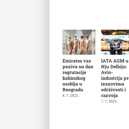
Emirates vas
IATA AGM u
poziva na dan
Nju Delhiju:
regrutacije
Avio-
kabinskog
industrija pr
osoblja u
izazovima
Beogradu
održivosti i
razvoja
8. 7. 2025.
7. 7. 2025.