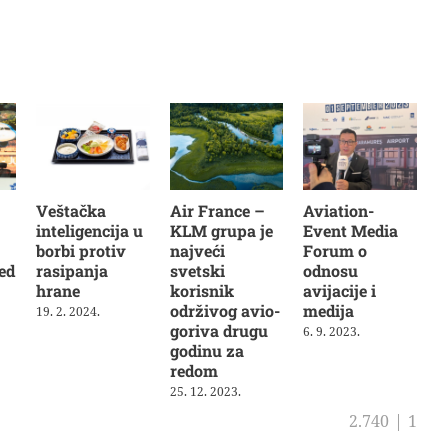
Veštačka
Air France –
Aviation-
inteligencija u
KLM grupa je
Event Media
borbi protiv
najveći
Forum o
ed
rasipanja
svetski
odnosu
hrane
korisnik
avijacije i
održivog avio-
medija
19. 2. 2024.
goriva drugu
6. 9. 2023.
godinu za
redom
25. 12. 2023.
2.740
|
1