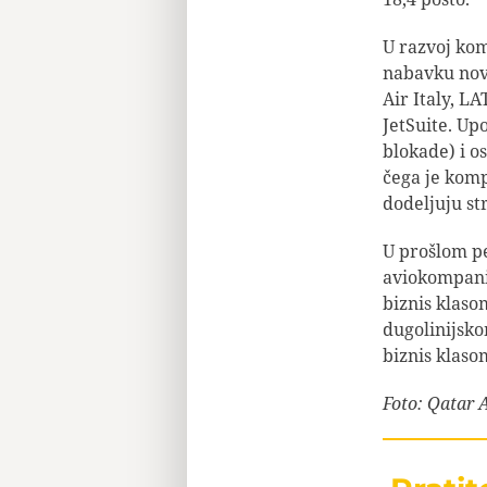
U razvoj kom
nabavku nov
Air Italy, L
JetSuite. Up
blokade) i o
čega je komp
dodeljuju st
U prošlom p
aviokompani
biznis klaso
dugolinijsk
biznis klaso
Foto: Qatar 