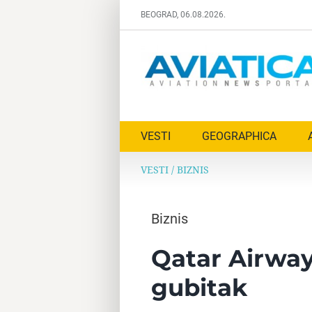
Skip
BEOGRAD, 06.08.2026.
to
content
VESTI
GEOGRAPHICA
VESTI
/
BIZNIS
Biznis
Qatar Airway
gubitak