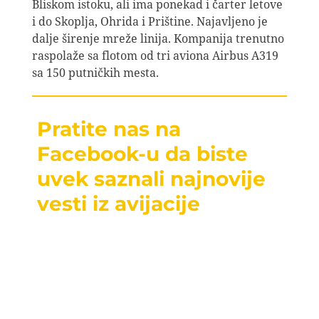
Bliskom istoku, ali ima ponekad i čarter letove
i do Skoplja, Ohrida i Prištine. Najavljeno je
dalje širenje mreže linija. Kompanija trenutno
raspolaže sa flotom od tri aviona Airbus A319
sa 150 putničkih mesta.
Pratite nas na
Facebook-u da biste
uvek saznali najnovije
vesti iz avijacije