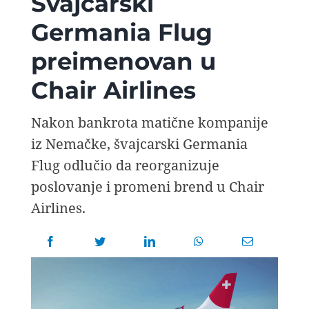
Švajcarski
AVIOPEDIA
Germania Flug
preimenovan u
SPECIJAL
Chair Airlines
FOTO PRIČA
Nakon bankrota matične kompanije
iz Nemačke, švajcarski Germania
TEMA
Flug odlučio da reorganizuje
poslovanje i promeni brend u Chair
AGENT
Airlines.
Search
for: