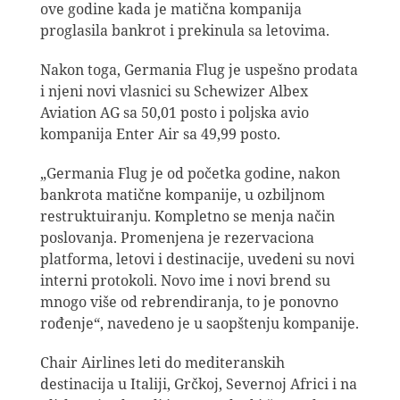
ove godine kada je matična kompanija
proglasila bankrot i prekinula sa letovima.
Nakon toga, Germania Flug je uspešno prodata
i njeni novi vlasnici su Schewizer Albex
Aviation AG sa 50,01 posto i poljska avio
kompanija Enter Air sa 49,99 posto.
„Germania Flug je od početka godine, nakon
bankrota matične kompanije, u ozbiljnom
restruktuiranju. Kompletno se menja način
poslovanja. Promenjena je rezervaciona
platforma, letovi i destinacije, uvedeni su novi
interni protokoli. Novo ime i novi brend su
mnogo više od rebrendiranja, to je ponovno
rođenje“, navedeno je u saopštenju kompanije.
Chair Airlines leti do mediteranskih
destinacija u Italiji, Grčkoj, Severnoj Africi i na