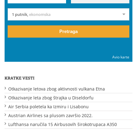
1 putnik
,
ekonomska
Pretraga
Avio karte
KRATKE VESTI
Otkazivanje letova zbog aktivnosti vulkana Etna
Otkazivanje leta zbog štrajka u Diseldorfu
Air Serbia poletela ka Izmiru i Lisabonu
Austrian Airlines sa plusom završio 2022.
Lufthansa naručila 15 Airbusovih širokotrupaca A350