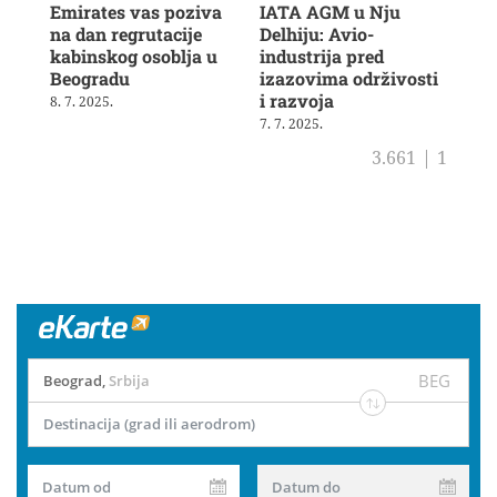
Emirates vas poziva
IATA AGM u Nju
Veš
na dan regrutacije
Delhiju: Avio-
u b
kabinskog osoblja u
industrija pred
ras
Beogradu
izazovima održivosti
19. 
i razvoja
8. 7. 2025.
7. 7. 2025.
3.661
|
1
BEG
Beograd
,
Srbija
Destinacija (grad ili aerodrom)
Datum od
Datum do