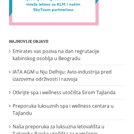
NAJNOVIJE OBJAVE
Emirates vas poziva na dan regrutacije
kabinskog osoblja u Beogradu
IATA AGM u Nju Delhiju: Avio-industrija pred
izazovima održivosti i razvoja
Otkrijte spa i wellness utočišta širom Tajlanda
Preporuka luksuznih spa i wellness centara u
Tajlandu
Naša preporuka za luksuzna letovališta u
Tajlandu: Rajska utočišta za pamćenje