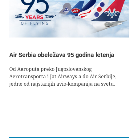
AVIOPEDIA
SPECIJAL
FOTO PRIČA
Air Serbia obeležava 95 godina letenja
TEMA
Od Aeroputa preko Jugoslovenskog
Aerotransporta i Jat Airways-a do Air Serbije,
jedne od najstarijih avio-kompanija na svetu.
AGENT
Search
for: