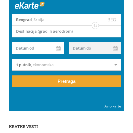
BEG
Beograd
,
Srbija
Destinacija (grad ili aerodrom)
Datum od
Datum do
1 putnik
,
ekonomska
Pretraga
Avio karte
KRATKE VESTI