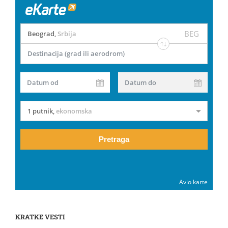
BEG
Beograd
,
Srbija
Destinacija (grad ili aerodrom)
Datum od
Datum do
1 putnik
,
ekonomska
Pretraga
Avio karte
KRATKE VESTI