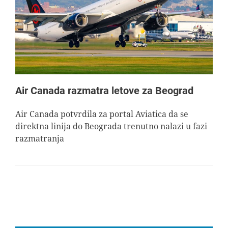
AVIOPEDIA
SPECIJAL
FOTO PRIČA
Air Canada razmatra letove za Beograd
TEMA
Air Canada potvrdila za portal Aviatica da se
direktna linija do Beograda trenutno nalazi u fazi
razmatranja
AGENT
Search
for: