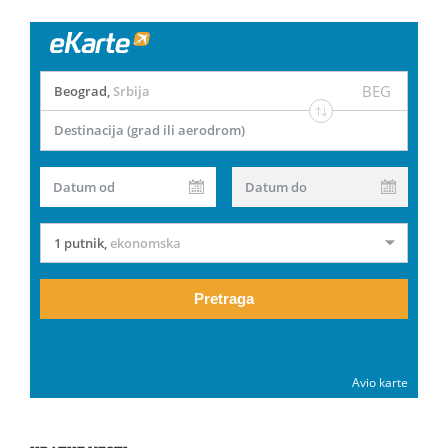
BEG
Beograd
,
Srbija
Destinacija (grad ili aerodrom)
Datum od
Datum do
1 putnik
,
ekonomska
Pretraga
Avio karte