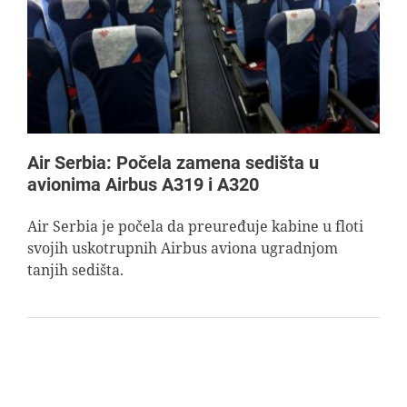
AVIOPEDIA
SPECIJAL
FOTO PRIČA
Air Serbia: Počela zamena sedišta u
avionima Airbus A319 i A320
TEMA
Air Serbia je počela da preuređuje kabine u floti
svojih uskotrupnih Airbus aviona ugradnjom
AGENT
tanjih sedišta.
Search
for: