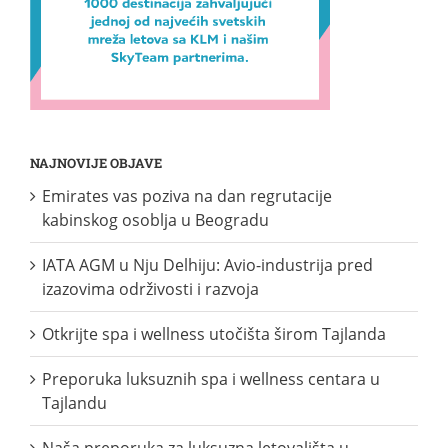
NAJNOVIJE OBJAVE
Emirates vas poziva na dan regrutacije
kabinskog osoblja u Beogradu
IATA AGM u Nju Delhiju: Avio-industrija pred
izazovima održivosti i razvoja
Otkrijte spa i wellness utočišta širom Tajlanda
Preporuka luksuznih spa i wellness centara u
Tajlandu
Naša preporuka za luksuzna letovališta u