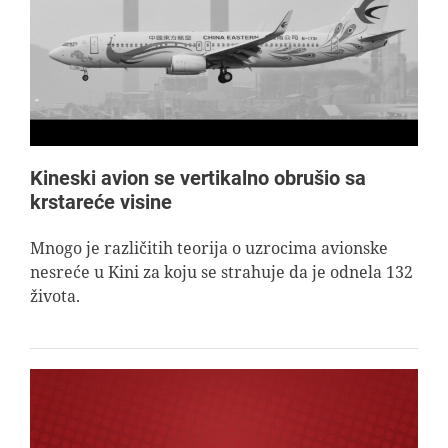
AVIOPEDIA
SPECIJAL
FOTO PRIČA
Kineski avion se vertikalno obrušio sa
krstareće visine
TEMA
Mnogo je različitih teorija o uzrocima avionske
nesreće u Kini za koju se strahuje da je odnela 132
AGENT
života.
Search
for: