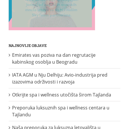
NAJNOVIJE OBJAVE
Emirates vas poziva na dan regrutacije
kabinskog osoblja u Beogradu
IATA AGM u Nju Delhiju: Avio-industrija pred
izazovima održivosti i razvoja
Otkrijte spa i wellness utočišta širom Tajlanda
Preporuka luksuznih spa i wellness centara u
Tajlandu
Naša preporuka za luksuzna letovališta u