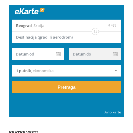
BEG
Beograd
,
Srbija
Destinacija (grad ili aerodrom)
Datum od
Datum do
1 putnik
,
ekonomska
Pretraga
Avio karte
KRATKE VESTI