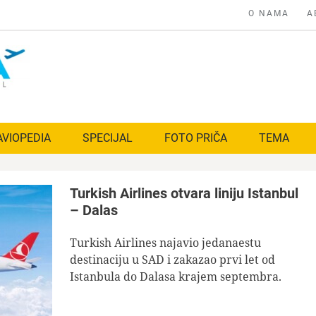
O NAMA
A
AVIOPEDIA
SPECIJAL
FOTO PRIČA
TEMA
Turkish Airlines otvara liniju Istanbul
– Dalas
Turkish Airlines najavio jedanaestu
destinaciju u SAD i zakazao prvi let od
Istanbula do Dalasa krajem septembra.