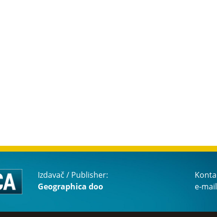
Izdavač / Publisher:
Konta
Geographica doo
e-mail