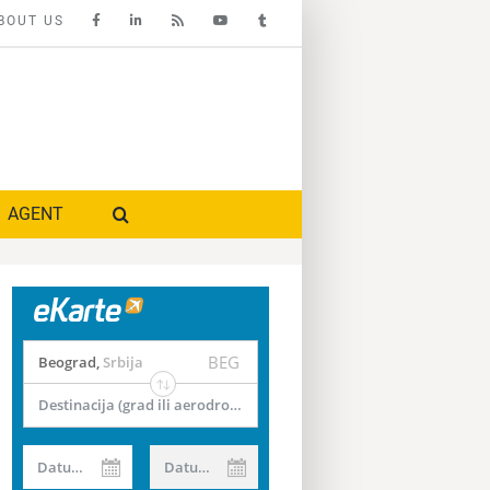
BOUT US
AGENT
BEG
Beograd
,
Srbija
Destinacija (grad ili aerodrom)
Datum od
Datum do