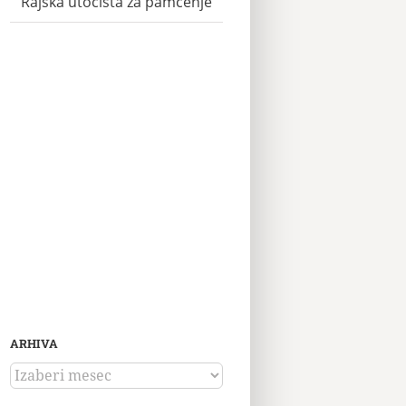
Rajska utočišta za pamćenje
ARHIVA
ARHIVA