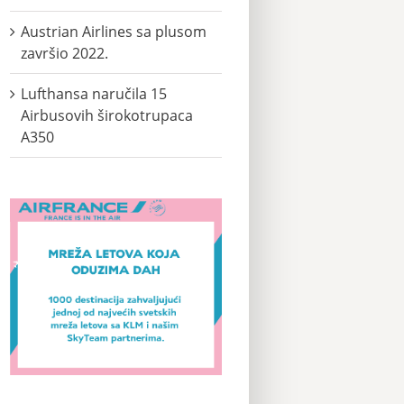
Austrian Airlines sa plusom
završio 2022.
Lufthansa naručila 15
Airbusovih širokotrupaca
A350