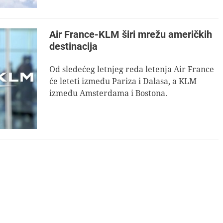
Air France-KLM širi mrežu američkih
destinacija
Od sledećeg letnjeg reda letenja Air France
će leteti između Pariza i Dalasa, a KLM
između Amsterdama i Bostona.