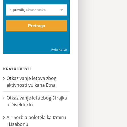
1 putnik
,
ekonomska
Pretraga
Avio karte
KRATKE VESTI
Otkazivanje letova zbog
aktivnosti vulkana Etna
Otkazivanje leta zbog štrajka
u Diseldorfu
Air Serbia poletela ka Izmiru
i Lisabonu