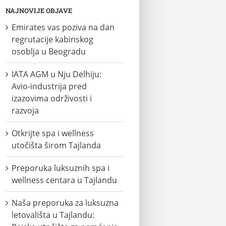
NAJNOVIJE OBJAVE
Emirates vas poziva na dan
regrutacije kabinskog
osoblja u Beogradu
IATA AGM u Nju Delhiju:
Avio-industrija pred
izazovima održivosti i
razvoja
Otkrijte spa i wellness
utočišta širom Tajlanda
Preporuka luksuznih spa i
wellness centara u Tajlandu
Naša preporuka za luksuzna
letovališta u Tajlandu: