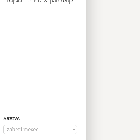
Rajska utočišta za pamćenje
ARHIVA
ARHIVA