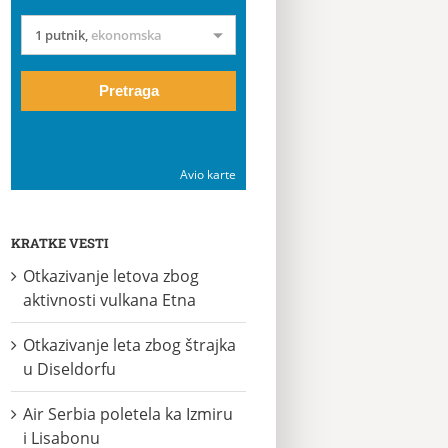
1 putnik
,
ekonomska
Pretraga
Avio karte
KRATKE VESTI
Otkazivanje letova zbog
aktivnosti vulkana Etna
Otkazivanje leta zbog štrajka
u Diseldorfu
Air Serbia poletela ka Izmiru
i Lisabonu