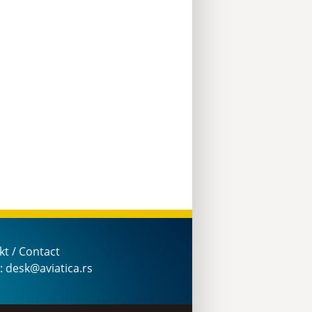
kt / Contact
: desk@aviatica.rs