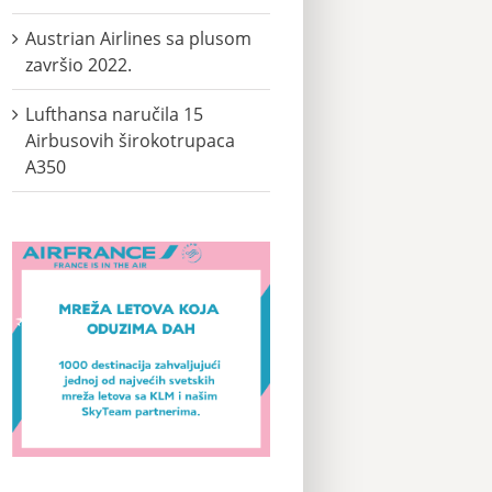
Austrian Airlines sa plusom
završio 2022.
Lufthansa naručila 15
Airbusovih širokotrupaca
A350