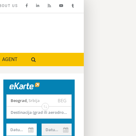
BOUT US
AGENT
BEG
Beograd
,
Srbija
Destinacija (grad ili aerodrom)
Datum od
Datum do