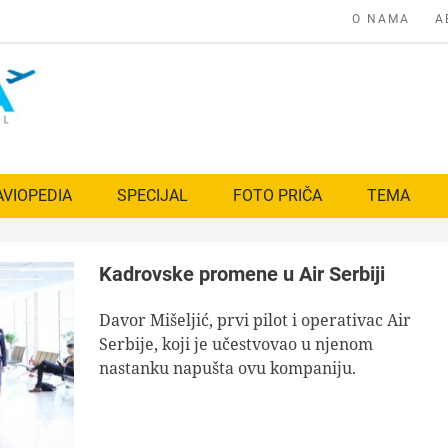
O NAMA
A
AVIOPEDIA
SPECIJAL
FOTO PRIČA
TEMA
Kadrovske promene u Air Serbiji
Davor Mišeljić, prvi pilot i operativac Air
Serbije, koji je učestvovao u njenom
nastanku napušta ovu kompaniju.