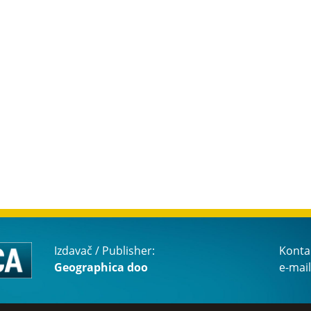
Izdavač / Publisher:
Konta
Geographica doo
e-mail