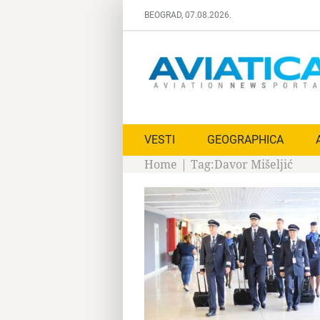
Skip
BEOGRAD, 07.08.2026.
to
content
VESTI
GEOGRAPHICA
Home
|
Tag:
Davor Mišeljić