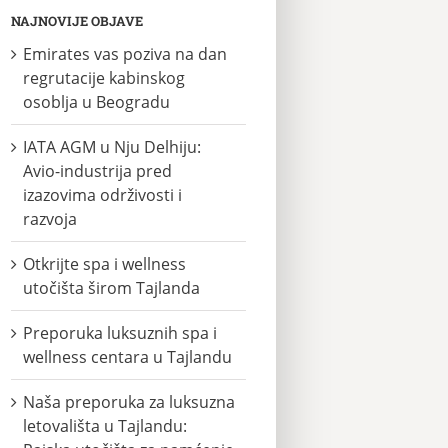
NAJNOVIJE OBJAVE
Emirates vas poziva na dan
regrutacije kabinskog
osoblja u Beogradu
IATA AGM u Nju Delhiju:
Avio-industrija pred
izazovima održivosti i
razvoja
Otkrijte spa i wellness
utočišta širom Tajlanda
Preporuka luksuznih spa i
wellness centara u Tajlandu
Naša preporuka za luksuzna
letovališta u Tajlandu: